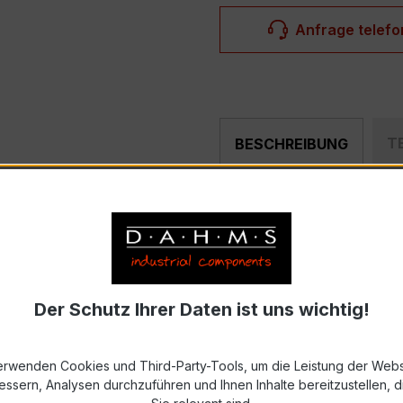
Anfrage telefo
T
BESCHREIBUNG
R 28 500/5A 1VA Kl.0,5FS5
ist ein kompakter, hochprä
teilung, Schaltanlagen, Zählerfeldern und industriellen M
Der Schutz Ihrer Daten ist uns wichtig!
 – XKBR 28
erwenden Cookies und Third-Party-Tools, um die Leistung der Webs
strom 500 A, Sekundärnennstrom 5 A)
essern, Analysen durchzuführen und Ihnen Inhalte bereitzustellen, di