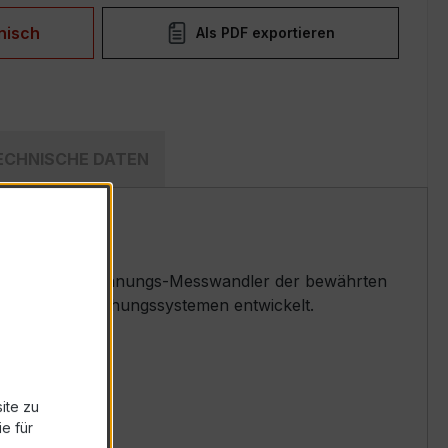
nisch
Als PDF exportieren
ECHNISCHE DATEN
ziser Niederspannungs-Messwandler der bewährten
ess- und Überwachungssystemen entwickelt.
ite zu
e für