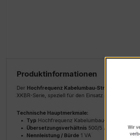
Produktinformationen
Der
Hochfrequenz Kabelumbau-Stromwandler XKB
XKBR-Serie, speziell für den Einsatz in Energiever
Technische Hauptmerkmale:
Typ
Hochfrequenz Kabelumbau-Stromwandler
Wir v
Übersetzungsverhältnis
500/5 A (Primärnenn
verb
Nennleistung / Bürde
1 VA