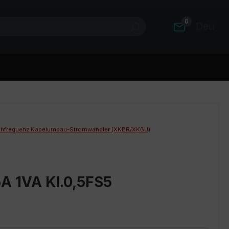
0
Deutsc
hfrequenz Kabelumbau-Stromwandler (XKBR/XKBU)
A 1VA Kl.0,5FS5