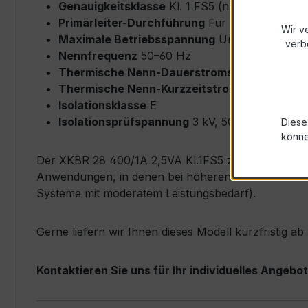
Genauigkeitsklasse
Kl. 1 FS5 (nach IEC/EN 61
Primärleiter-Durchführung
Für Kabel bis max
Wir v
Maximale Betriebsspannung
Um ≤ 0,72 kV
verb
Nennfrequenz
50–60 Hz
Thermische Nenn-Dauerstromstärke
Icth = 
Thermische Nenn-Kurzzeitstromstärke
Ith = 
Isolationsklasse
E
Isolationsprüfspannung
3 kV, 50 Hz, 1 min
Diese
könn
Der XKBR 28 400/1A 2,5VA Kl.1FS5 zeichnet sich dur
Anwendungen, in denen bei höheren Strömen eine pr
Systeme mit moderatem Leistungsbedarf).
Gerne liefern wir Ihnen dieses Modell kurzfristig a
Kontaktieren Sie uns für Ihr individuelles Angebot