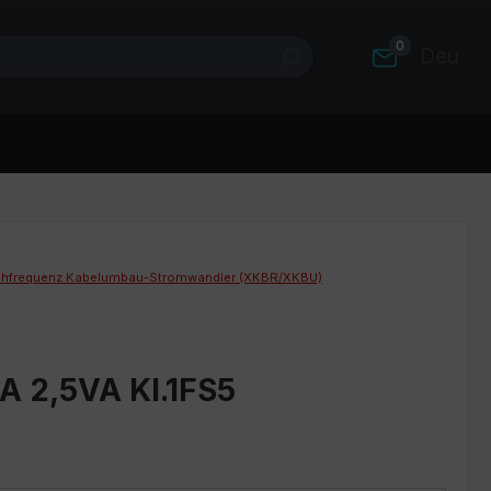
0
Deutsc
hfrequenz Kabelumbau-Stromwandler (XKBR/XKBU)
A 2,5VA Kl.1FS5