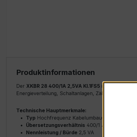
Produktinformationen
Der
XKBR 28 400/1A 2,5VA Kl.1FS5
ist ein kompakt
Energieverteilung, Schaltanlagen, Zählerfeldern u
Technische Hauptmerkmale:
Typ
Hochfrequenz Kabelumbau-Stromwandler
Übersetzungsverhältnis
400/1 A (Primärnenn
Nennleistung / Bürde
2,5 VA