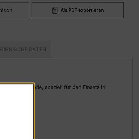
nisch
Als PDF exportieren
ECHNISCHE DATEN
ten XKBR-Serie, speziell für den Einsatz in
t.