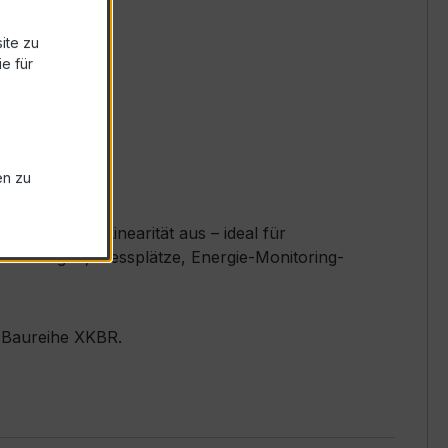
ite zu
e für
en zu
exzellente Linearität aus – ideal für
leranlagen, Messplätze, Energie-Monitoring-
r Baureihe XKBR.