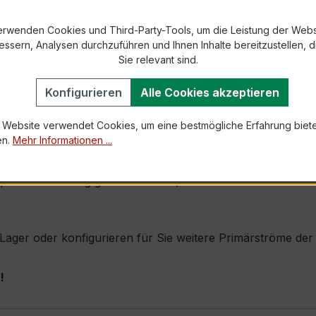
869-2 bzw. DIN EN 61869-2)
. Ø 28 mm
erwenden Cookies und Third-Party-Tools, um die Leistung der Webs
essern, Analysen durchzuführen und Ihnen Inhalte bereitzustellen, di
Sie relevant sind.
1,0 × Ipr (Dauerstrom 1 × Primärnennstrom)
100 × Ipr, 1 s
Konfigurieren
Alle Cookies akzeptieren
 Website verwendet Cookies, um eine bestmögliche Erfahrung biet
en.
Mehr Informationen ...
ch seine sehr kompakte Bauform, hohe Zuverlässigkeit und 
äzise Messung gefordert wird (z. B. Kabelumbau in Vertei
b Lager oder konfigurieren für Sie weitere Primärströme de
!