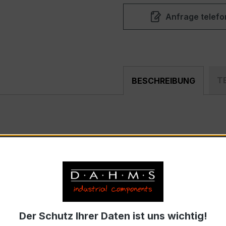
Anfrage telefo
T
BESCHREIBUNG
er, hochpräziser Niederspannungs-Messwandler der bewähr
nd industriellen Mess- und Überwachungssystemen entwickel
 – XKBR 28
strom 400 A, Sekundärnennstrom 1 A)
Der Schutz Ihrer Daten ist uns wichtig!