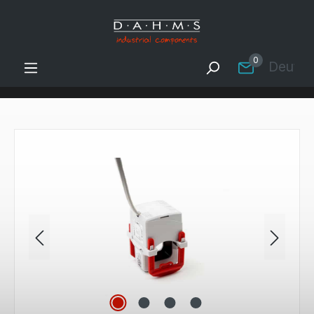
Zum Hauptinhalt springen
0
Deutsc
Bildergalerie überspringen