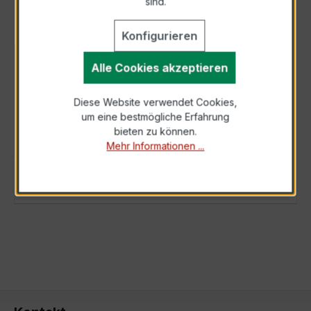
sind.
Konfigurieren
BESCHREIBUNG
Alle Cookies akzeptieren
Der XKBR 28 300/1A 1,5VA Kl.1FS5 ist ein
Diese Website verwendet Cookies,
kompakter, hochpräziser Niederspannungs-
um eine bestmögliche Erfahrung
Messwandler der bewährten XKBR-Serie,
bieten zu können.
spezi…
Mehr
Mehr Informationen ...
TECHNISCHE DATEN