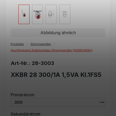
Abbildung ähnlich
Produkte
Stromwandler
Hochfrequenz Kabelumbau-Stromwandler (XKBR/XKBU)
Art-Nr.: 28-3003
XKBR 28 300/1A 1,5VA Kl.1FS5
auswählen
Primärstrom
auswählen
Sekundärstrom