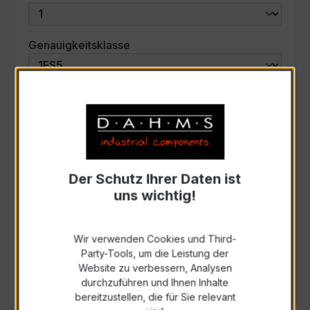
auswählen
Genauigkeitsklasse
auswählen
Scheinleistung (VA)
Auswahl zurücksetzen
Der Schutz Ihrer Daten ist
uns wichtig!
Art. Nr.:
28-3003
Wir verwenden Cookies und Third-
Anfrage schriftlich
Party-Tools, um die Leistung der
Website zu verbessern, Analysen
durchzuführen und Ihnen Inhalte
Als PDF exportieren
bereitzustellen, die für Sie relevant