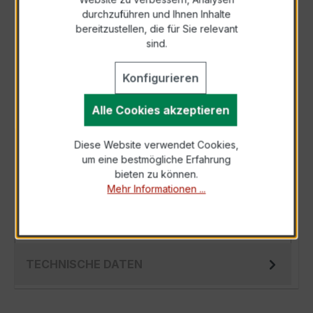
durchzuführen und Ihnen Inhalte
Anfrage telefonisch
bereitzustellen, die für Sie relevant
sind.
Als PDF exportieren
Konfigurieren
Alle Cookies akzeptieren
Diese Website verwendet Cookies,
BESCHREIBUNG
um eine bestmögliche Erfahrung
Der Hochfrequenz Kabelumbau-Stromwandler
bieten zu können.
Mehr Informationen ...
XKBR 28 250/1A 1VA Kl.1FS5 ist ein
spezialisierter, hochpräziser Stromwandler der
X…
Mehr
TECHNISCHE DATEN