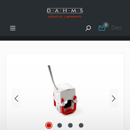
Zum Hauptinhalt springen
0
Deutsc
Bildergalerie überspringen