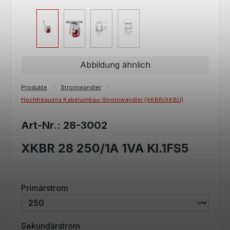
Abbildung ähnlich
Produkte
Stromwandler
Hochfrequenz Kabelumbau-Stromwandler (XKBR/XKBU)
Art-Nr.: 28-3002
XKBR 28 250/1A 1VA Kl.1FS5
auswählen
Primärstrom
auswählen
Sekundärstrom