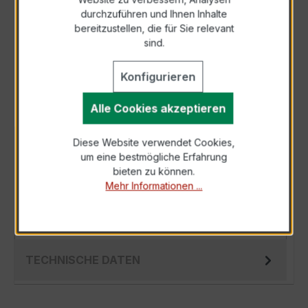
durchzuführen und Ihnen Inhalte
Anfrage telefonisch
bereitzustellen, die für Sie relevant
sind.
Als PDF exportieren
Konfigurieren
Alle Cookies akzeptieren
Diese Website verwendet Cookies,
BESCHREIBUNG
um eine bestmögliche Erfahrung
Der XKBR 18L 250/5A 2VA Kl.1FS5 ist ein
bieten zu können.
Mehr Informationen ...
kompakter, hochpräziser Niederspannungs-
Messwandler der bewährten XKBR-Serie,
spezie…
Mehr
TECHNISCHE DATEN