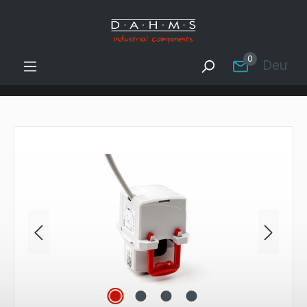
Zum Hauptinhalt springen
0
Deutsc
Bildergalerie überspringen