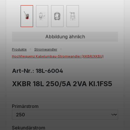
Abbildung ähnlich
Produkte
Stromwandler
Hochfrequenz Kabelumbau-Stromwandler (XKBR/XKBU)
Art-Nr.: 18L-6004
XKBR 18L 250/5A 2VA Kl.1FS5
auswählen
Primärstrom
auswählen
Sekundärstrom