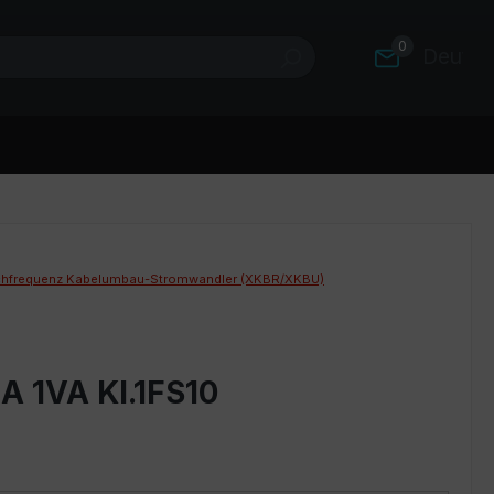
0
Deutsc
hfrequenz Kabelumbau-Stromwandler (XKBR/XKBU)
A 1VA Kl.1FS10