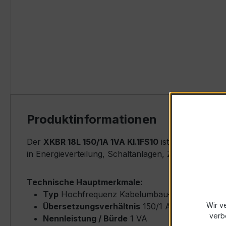
Produktinformationen
Der
XKBR 18L 150/1A 1VA Kl.1FS10
ist ein kompakte
in Energieverteilung, Schaltanlagen, Zählerfelder
Technische Hauptmerkmale:
Typ
Hochfrequenz Kabelumbau-Stromwandler
Wir v
Übersetzungsverhältnis
150/1 A (Primärnenn
verb
Nennleistung / Bürde
1 VA