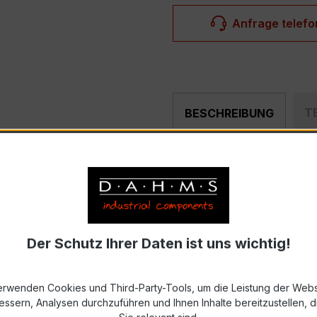
Anfrage telefo
T
BESCHREIBUNG
r, hochpräziser Hochfrequenz Kabelumbau-Stromwandler de
n und industriellen Mess- und Überwachungssystemen mit er
Der Schutz Ihrer Daten ist uns wichtig!
 – XKBR 18L
erwenden Cookies und Third-Party-Tools, um die Leistung der Webs
strom 150 A, Sekundärnennstrom 1 A)
essern, Analysen durchzuführen und Ihnen Inhalte bereitzustellen, di