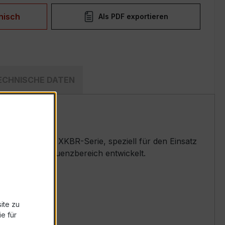
nisch
Als PDF exportieren
ECHNISCHE DATEN
r bewährten XKBR-Serie, speziell für den Einsatz
weitertem Frequenzbereich entwickelt.
ite zu
e für