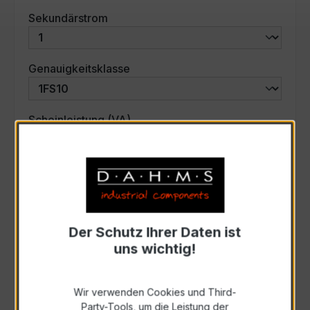
auswählen
Sekundärstrom
auswählen
Genauigkeitsklasse
auswählen
Scheinleistung (VA)
Auswahl zurücksetzen
Art. Nr.:
18L-3001
Der Schutz Ihrer Daten ist
uns wichtig!
Anfrage schriftlich
Wir verwenden Cookies und Third-
Party-Tools, um die Leistung der