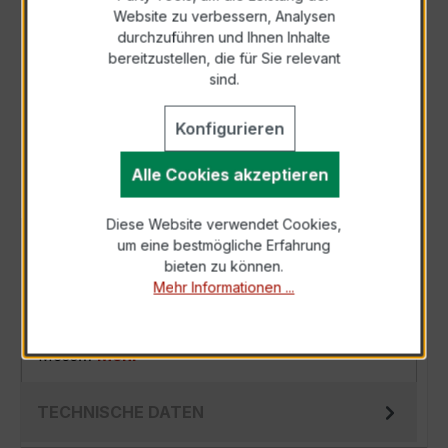
Zur Sammelanfrage hinzufügen
Website zu verbessern, Analysen
durchzuführen und Ihnen Inhalte
bereitzustellen, die für Sie relevant
Anfrage telefonisch
sind.
Als PDF exportieren
Konfigurieren
Alle Cookies akzeptieren
Diese Website verwendet Cookies,
um eine bestmögliche Erfahrung
BESCHREIBUNG
bieten zu können.
Der Hochfrequenz Kabelumbau-Stromwandler
Mehr Informationen ...
XKBR 18L 100/1A 0,3VA Kl.1FS10 ist ein
kompakter, hochpräziser Niederspannungs-
Mess…
Mehr
TECHNISCHE DATEN