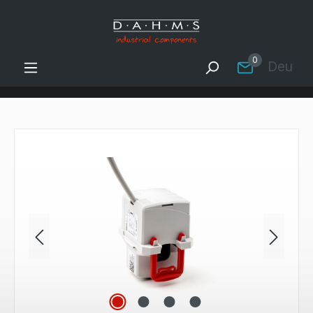
Zum Hauptinhalt springen
0
Deutsc
Bildergalerie überspringen