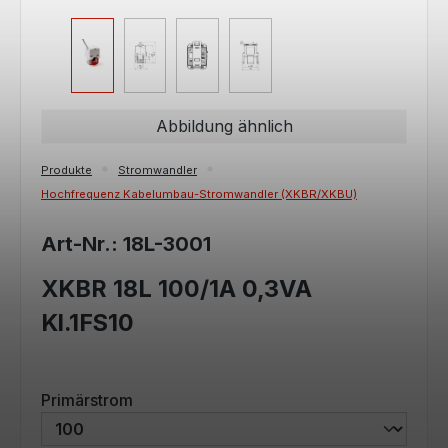
Abbildung ähnlich
Produkte
Stromwandler
Hochfrequenz Kabelumbau-Stromwandler (XKBR/XKBU)
Art-Nr.: 18L-3001
XKBR 18L 100/1A 0,3VA
Kl.1FS10
auswählen
Primärstrom