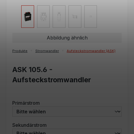
Abbildung ähnlich
Produkte
Stromwandler
Aufsteckstromwandler (ASK)
ASK 105.6 -
Aufsteckstromwandler
auswählen
Primärstrom
auswählen
Sekundärstrom