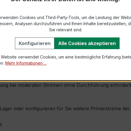
2 bzw. DIN EN 61869-2)
erwenden Cookies und Third-Party-Tools, um die Leistung der Webs
essern, Analysen durchzuführen und Ihnen Inhalte bereitzustellen, di
Sie relevant sind.
1,0 × Ipr (Dauerstrom 1 × Primärnennstrom)
100 × Ipr, 1 s
Konfigurieren
Alle Cookies akzeptieren
 Website verwendet Cookies, um eine bestmögliche Erfahrung biet
en.
Mehr Informationen ...
seine robuste Bauform mit integrierter Primärwicklung, hoh
ng bei moderaten Strömen ohne Durchführung erforderlich is
b Lager oder konfigurieren für Sie weitere Primärströme de
!