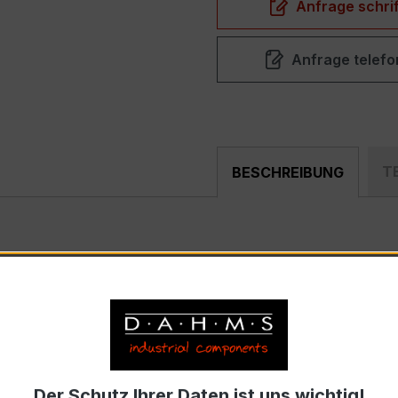
Anfrage schrif
Anfrage telefo
T
BESCHREIBUNG
 hochpräziser Niederspannungs-Wickelstromwandler der bew
nd industriellen Mess- und Überwachungssystemen entwickel
trom 60 A, Sekundärnennstrom 5 A)
Der Schutz Ihrer Daten ist uns wichtig!