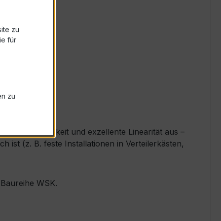
ite zu
e für
en zu
e Zuverlässigkeit und exzellente Linearität aus –
t (z. B. feste Installationen in Verteilerkästen,
r Baureihe WSK.