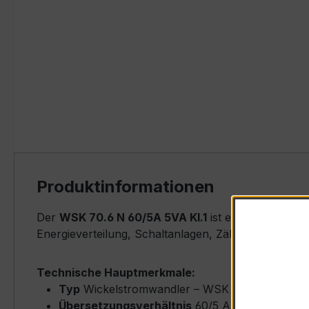
Produktinformationen
Der
WSK 70.6 N 60/5A 5VA Kl.1
ist ein kompakter,
Energieverteilung, Schaltanlagen, Zählerfeldern u
Technische Hauptmerkmale:
Typ
Wickelstromwandler – WSK 70.6 N
Übersetzungsverhältnis
60/5 A (Primärnenns