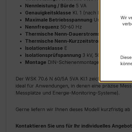
Nennleistung / Bürde
5 VA
Genauigkeitsklasse
Kl. 1 (nach IEC/EN 61869-
Wir v
Maximale Betriebsspannung
Um ≤ 0,72 kV
verb
Nennfrequenz
50–60 Hz
Thermische Nenn-Dauerstromstärke
Icth = 
Thermische Nenn-Kurzzeitstromstärke
Ith = 
Isolationsklasse
E
Isolationsprüfspannung
3 kV, 50 Hz, 1 min
Diese
Montage
DIN-Schienenmontage möglich
könn
Der WSK 70.6 N 60/5A 5VA Kl.1 zeichnet sich durch 
ideal für Anwendungen, in denen eine präzise Messu
Messplätze und Energie-Monitoring-Systeme).
Gerne liefern wir Ihnen dieses Modell kurzfristig a
Kontaktieren Sie uns für Ihr individuelles Angebot