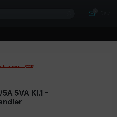
0
Deutsc
kelstromwandler (WSK)
5A 5VA Kl.1 -
andler