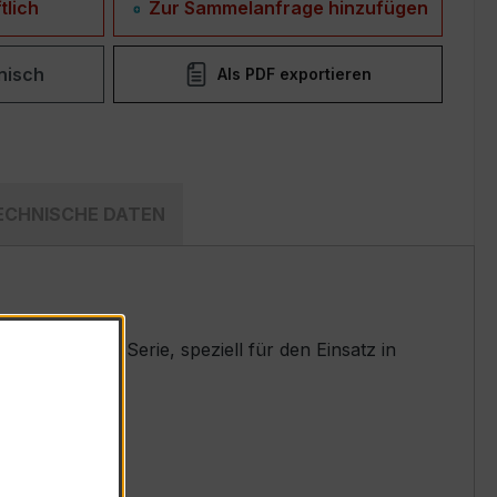
tlich
Zur Sammelanfrage hinzufügen
nisch
Als PDF exportieren
ECHNISCHE DATEN
ährten WSK-Serie, speziell für den Einsatz in
t.