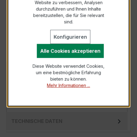
Website zu verbessern, Analysen
durchzuführen und Ihnen Inhalte
Anfrage telefonisch
bereitzustellen, die für Sie relevant
sind.
Als PDF exportieren
Konfigurieren
Alle Cookies akzeptieren
Diese Website verwendet Cookies,
BESCHREIBUNG
um eine bestmögliche Erfahrung
bieten zu können.
Der Wickelstromwandler WSK 60 5/5A 2,5VA
Mehr Informationen ...
Kl.0,5 ist ein kompakter, hochpräziser
Niederspannungs-Messwandler der bewährten
WS…
Mehr
TECHNISCHE DATEN