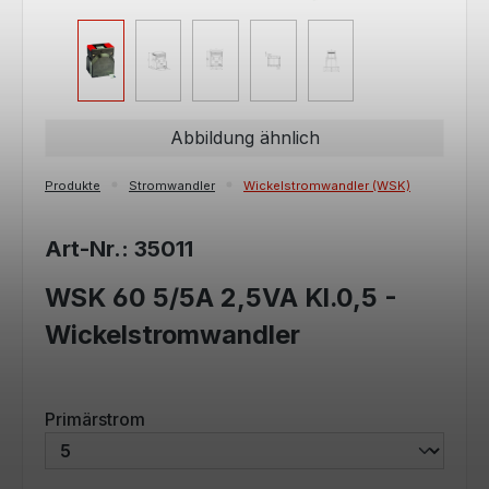
Abbildung ähnlich
Produkte
Stromwandler
Wickelstromwandler (WSK)
Art-Nr.: 35011
WSK 60 5/5A 2,5VA Kl.0,5 -
Wickelstromwandler
auswählen
Primärstrom