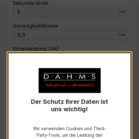
auswählen
Sekundärstrom
auswählen
Genauigkeitsklasse
auswählen
Scheinleistung (VA)
Auswahl zurücksetzen
Art. Nr.:
35011
Der Schutz Ihrer Daten ist
uns wichtig!
Anfrage schriftlich
Wir verwenden Cookies und Third-
Zur Sammelanfrage hinzufügen
Party-Tools, um die Leistung der