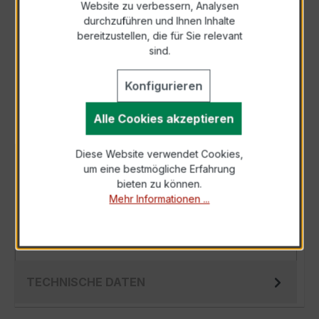
Website zu verbessern, Analysen
durchzuführen und Ihnen Inhalte
Anfrage telefonisch
bereitzustellen, die für Sie relevant
sind.
Als PDF exportieren
Konfigurieren
Alle Cookies akzeptieren
Diese Website verwendet Cookies,
BESCHREIBUNG
um eine bestmögliche Erfahrung
bieten zu können.
Der Wickelstromwandler WSK 60 5/5A 10VA
Mehr Informationen ...
Kl.0,5 ist ein kompakter, hochpräziser
Niederspannungs-Messwandler der bewährten
WSK…
Mehr
TECHNISCHE DATEN