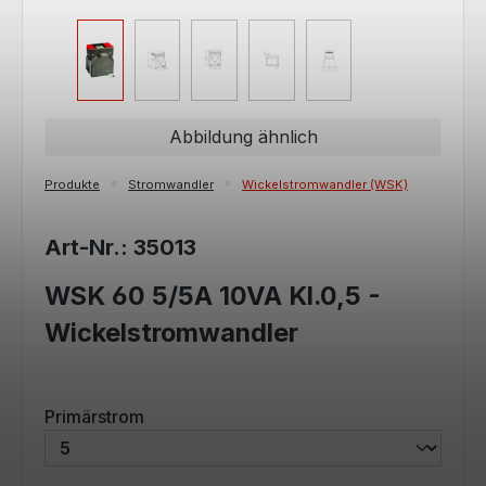
Abbildung ähnlich
Produkte
Stromwandler
Wickelstromwandler (WSK)
Art-Nr.: 35013
WSK 60 5/5A 10VA Kl.0,5 -
Wickelstromwandler
auswählen
Primärstrom