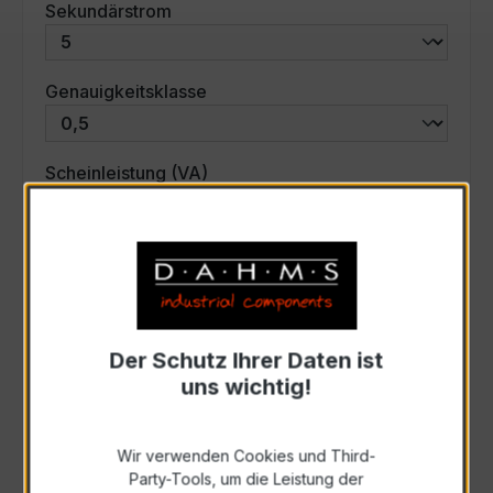
auswählen
Sekundärstrom
auswählen
Genauigkeitsklasse
auswählen
Scheinleistung (VA)
Auswahl zurücksetzen
Art. Nr.:
35013
Der Schutz Ihrer Daten ist
uns wichtig!
Anfrage schriftlich
Wir verwenden Cookies und Third-
Zur Sammelanfrage hinzufügen
Party-Tools, um die Leistung der