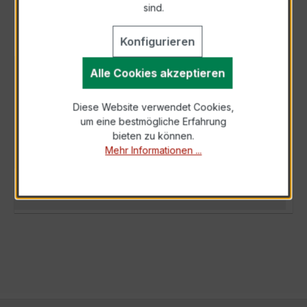
sind.
Konfigurieren
Alle Cookies akzeptieren
BESCHREIBUNG
Der Wickelstromwandler WSK 60 5/1A 2,5VA
Diese Website verwendet Cookies,
Kl.1 ist ein kompakter, hochpräziser
um eine bestmögliche Erfahrung
Niederspannungs-Messwandler der bewährten
bieten zu können.
WSK-…
Mehr
Mehr Informationen ...
TECHNISCHE DATEN