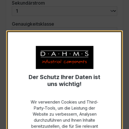
auswählen
Sekundärstrom
auswählen
Genauigkeitsklasse
auswählen
Scheinleistung (VA)
Auswahl zurücksetzen
Der Schutz Ihrer Daten ist
uns wichtig!
Art. Nr.:
35241
Wir verwenden Cookies und Third-
Anfrage schriftlich
Party-Tools, um die Leistung der
Website zu verbessern, Analysen
durchzuführen und Ihnen Inhalte
Als PDF exportieren
bereitzustellen, die für Sie relevant