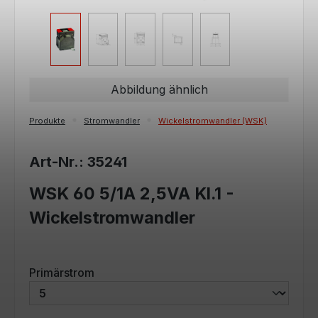
Abbildung ähnlich
Produkte
Stromwandler
Wickelstromwandler (WSK)
Art-Nr.: 35241
WSK 60 5/1A 2,5VA Kl.1 -
Wickelstromwandler
auswählen
Primärstrom