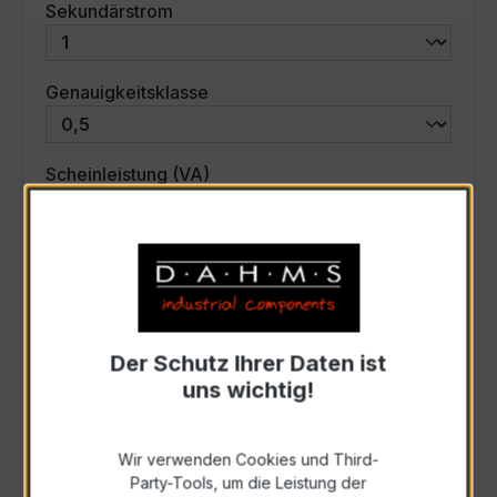
auswählen
Sekundärstrom
auswählen
Genauigkeitsklasse
auswählen
Scheinleistung (VA)
Auswahl zurücksetzen
Art. Nr.:
35213
Der Schutz Ihrer Daten ist
uns wichtig!
Anfrage schriftlich
Wir verwenden Cookies und Third-
Zur Sammelanfrage hinzufügen
Party-Tools, um die Leistung der