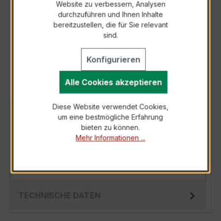
Website zu verbessern, Analysen
durchzuführen und Ihnen Inhalte
Anfrage telefonisch
bereitzustellen, die für Sie relevant
sind.
Als PDF exportieren
Konfigurieren
Alle Cookies akzeptieren
Diese Website verwendet Cookies,
BESCHREIBUNG
um eine bestmögliche Erfahrung
bieten zu können.
Der WSK 60 5/1A 10VA Kl.0,5 ist ein
Mehr Informationen ...
kompakter, hochpräziser Niederspannungs-
Wickelstromwandler der bewährten WSK-
Serie, spez…
Mehr
TECHNISCHE DATEN