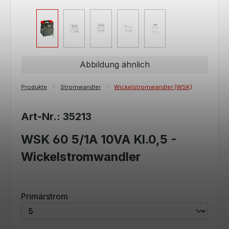
Abbildung ähnlich
Produkte
Stromwandler
Wickelstromwandler (WSK)
Art-Nr.: 35213
WSK 60 5/1A 10VA Kl.0,5 -
Wickelstromwandler
auswählen
Primärstrom