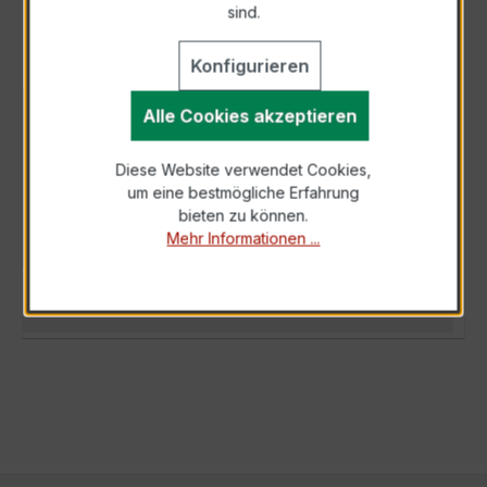
sind.
Konfigurieren
Alle Cookies akzeptieren
BESCHREIBUNG
Der Wickelstromwandler WSK 60 30/5 A 2,5
Diese Website verwendet Cookies,
VA Kl. 1 ist ein flexibler, hochpräziser
um eine bestmögliche Erfahrung
Niederspannungs-Messwandler der
bieten zu können.
bewährten…
Mehr
Mehr Informationen ...
TECHNISCHE DATEN