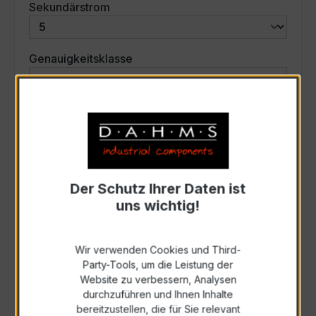
auswählen
Sekundärstrom
auswählen
Genauigkeitsklasse
auswählen
Scheinleistung (VA)
Auswahl zurücksetzen
Der Schutz Ihrer Daten ist
uns wichtig!
Art. Nr.:
35061
Wir verwenden Cookies und Third-
Anfrage schriftlich
Party-Tools, um die Leistung der
Website zu verbessern, Analysen
durchzuführen und Ihnen Inhalte
Als PDF exportieren
bereitzustellen, die für Sie relevant