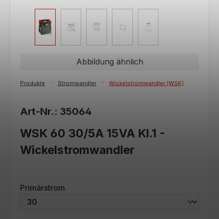
Abbildung ähnlich
Produkte
Stromwandler
Wickelstromwandler (WSK)
Art-Nr.: 35064
WSK 60 30/5A 15VA Kl.1 -
Wickelstromwandler
auswählen
Primärstrom