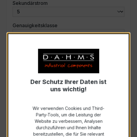
auswählen
Sekundärstrom
auswählen
Genauigkeitsklasse
auswählen
Scheinleistung (VA)
Auswahl zurücksetzen
Der Schutz Ihrer Daten ist
uns wichtig!
Art. Nr.:
35064
Wir verwenden Cookies und Third-
Anfrage schriftlich
Party-Tools, um die Leistung der
Website zu verbessern, Analysen
durchzuführen und Ihnen Inhalte
Als PDF exportieren
bereitzustellen, die für Sie relevant