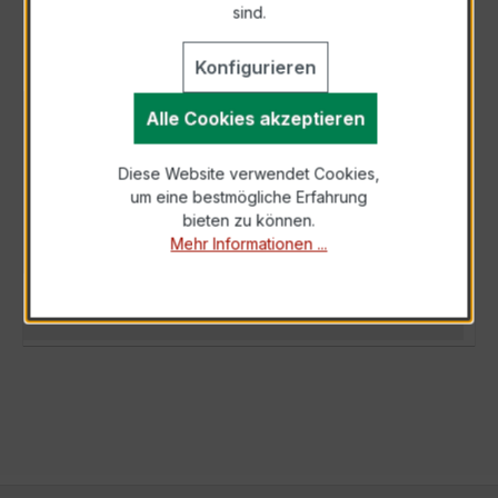
sind.
Konfigurieren
Alle Cookies akzeptieren
BESCHREIBUNG
Der Wickelstromwandler WSK 60 30/5A 15VA
Diese Website verwendet Cookies,
Kl.1 ist ein flexibler, hochpräziser
um eine bestmögliche Erfahrung
Niederspannungs-Messwandler der bewährten
bieten zu können.
WSK-…
Mehr
Mehr Informationen ...
TECHNISCHE DATEN