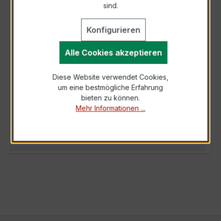
sind.
Konfigurieren
Alle Cookies akzeptieren
BESCHREIBUNG
Der WSK 60 30/5A 10VA Kl.1 ist ein kompakter,
Diese Website verwendet Cookies,
hochpräziser Wickelstromwandler der
um eine bestmögliche Erfahrung
bewährten WSK-Serie, speziell für den Eins…
bieten zu können.
Mehr
Mehr Informationen ...
TECHNISCHE DATEN