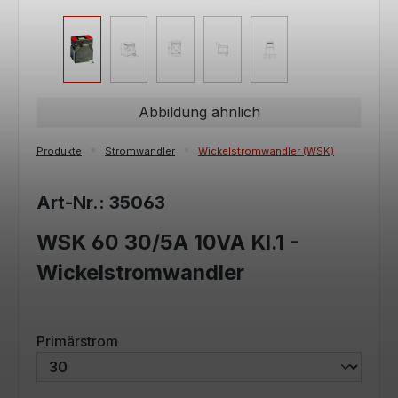
Abbildung ähnlich
Produkte
Stromwandler
Wickelstromwandler (WSK)
Art-Nr.: 35063
WSK 60 30/5A 10VA Kl.1 -
Wickelstromwandler
auswählen
Primärstrom