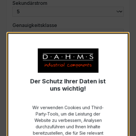
auswählen
Sekundärstrom
auswählen
Genauigkeitsklasse
auswählen
Scheinleistung (VA)
Auswahl zurücksetzen
Der Schutz Ihrer Daten ist
uns wichtig!
Art. Nr.:
35063
Wir verwenden Cookies und Third-
Anfrage schriftlich
Party-Tools, um die Leistung der
Website zu verbessern, Analysen
durchzuführen und Ihnen Inhalte
Als PDF exportieren
bereitzustellen, die für Sie relevant