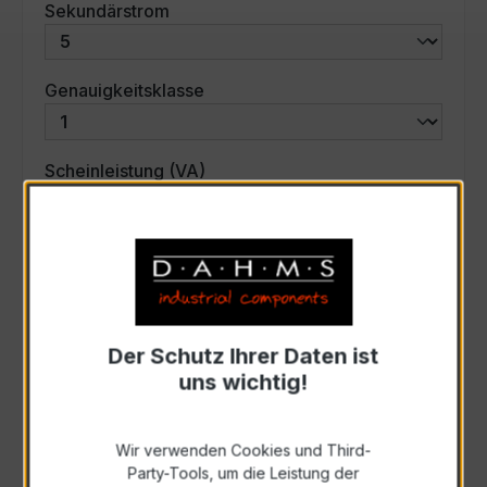
auswählen
Sekundärstrom
auswählen
Genauigkeitsklasse
auswählen
Scheinleistung (VA)
Auswahl zurücksetzen
Art. Nr.:
35058
Der Schutz Ihrer Daten ist
uns wichtig!
Anfrage schriftlich
Wir verwenden Cookies und Third-
Zur Sammelanfrage hinzufügen
Party-Tools, um die Leistung der