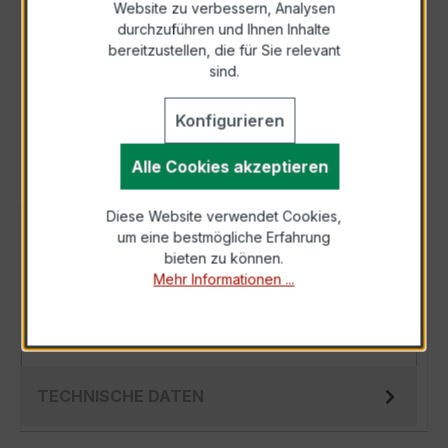
Website zu verbessern, Analysen
durchzuführen und Ihnen Inhalte
Anfrage telefonisch
bereitzustellen, die für Sie relevant
sind.
Als PDF exportieren
Konfigurieren
Alle Cookies akzeptieren
Diese Website verwendet Cookies,
BESCHREIBUNG
um eine bestmögliche Erfahrung
bieten zu können.
Der WSK 60 25/5A 5VA Kl.1 ist ein kompakter,
Mehr Informationen ...
hochpräziser Wickelstromwandler der
bewährten WSK-Serie, speziell für den Einsa…
Mehr
TECHNISCHE DATEN