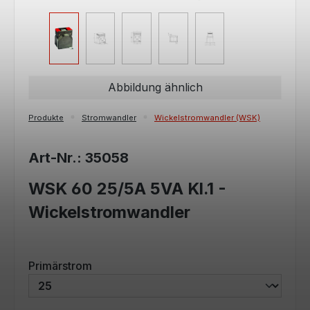
Abbildung ähnlich
Produkte
Stromwandler
Wickelstromwandler (WSK)
Art-Nr.: 35058
WSK 60 25/5A 5VA Kl.1 -
Wickelstromwandler
auswählen
Primärstrom