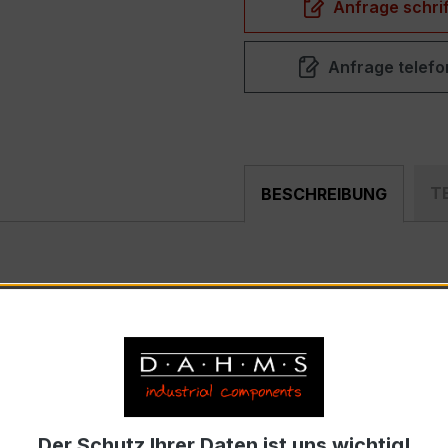
Anfrage schrif
Anfrage telefo
T
BESCHREIBUNG
st ein kompakter, hochpräziser Niederspannungs-Messwand
rfeldern und industriellen Mess- und Überwachungssystemen
trom 10 A, Sekundärnennstrom 5 A)
Der Schutz Ihrer Daten ist uns wichtig!