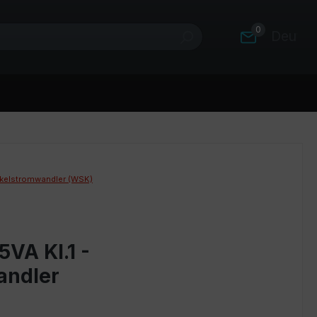
0
Deutsc
kelstromwandler (WSK)
VA Kl.1 -
andler