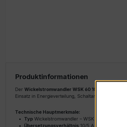
Produktinformationen
Der
Wickelstromwandler WSK 60 10/5A 5VA Kl.1
i
Einsatz in Energieverteilung, Schaltanlagen, Zähle
Technische Hauptmerkmale:
Typ
Wickelstromwandler – WSK 60
Übersetzungsverhältnis
10/5 A (Primärnenns