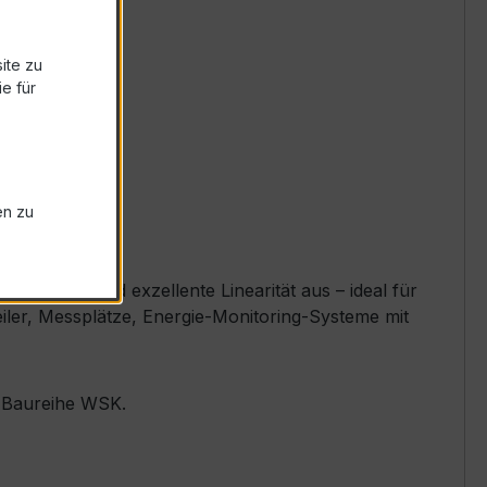
ite zu
e für
en zu
sigkeit und exzellente Linearität aus – ideal für
eiler, Messplätze, Energie-Monitoring-Systeme mit
r Baureihe WSK.