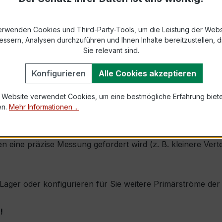
2 bzw. DIN EN 61869-2)
erwenden Cookies und Third-Party-Tools, um die Leistung der Webs
essern, Analysen durchzuführen und Ihnen Inhalte bereitzustellen, di
Sie relevant sind.
1,0 × Ipr (Dauerstrom 1 × Primärnennstrom)
60 × Ipr, 1 s
Konfigurieren
Alle Cookies akzeptieren
 Website verwendet Cookies, um eine bestmögliche Erfahrung biet
, inkl. Isolierschutzkappe
en.
Mehr Informationen ...
net sich durch seine sehr kompakte Bauform, hohe Zuverläs
n eine präzise Messung gefordert wird (z. B. kleinere Vert
b Lager oder konfigurieren für Sie weitere Primärströme de
!