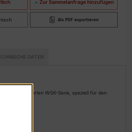
tlich
Zur Sammelanfrage hinzufügen
nisch
Als PDF exportieren
ECHNISCHE DATEN
ler der bewährten WSK-Serie, speziell für den
 entwickelt.