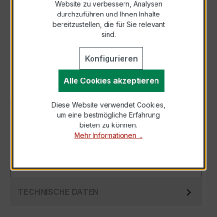
Website zu verbessern, Analysen
durchzuführen und Ihnen Inhalte
Anfrage telefonisch
bereitzustellen, die für Sie relevant
sind.
Als PDF exportieren
Konfigurieren
Alle Cookies akzeptieren
Diese Website verwendet Cookies,
BESCHREIBUNG
um eine bestmögliche Erfahrung
bieten zu können.
Der Wickelstromwandler WSK 60 10/5A 5VA
Mehr Informationen ...
Kl.0,5 ist ein kompakter, hochpräziser
Niederspannungs-Messwandler der bewährten
WSK…
Mehr
TECHNISCHE DATEN