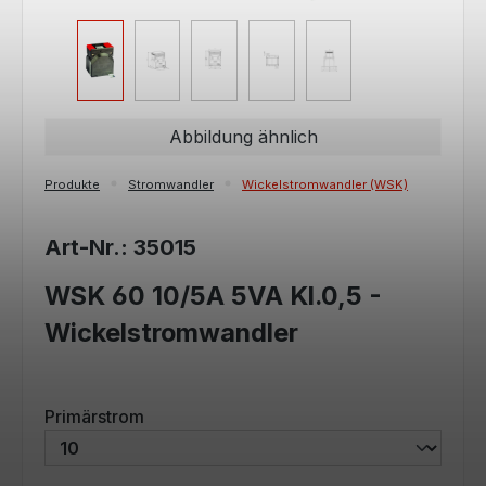
Abbildung ähnlich
Produkte
Stromwandler
Wickelstromwandler (WSK)
Art-Nr.: 35015
WSK 60 10/5A 5VA Kl.0,5 -
Wickelstromwandler
auswählen
Primärstrom