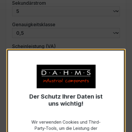
auswählen
Sekundärstrom
auswählen
Genauigkeitsklasse
auswählen
Scheinleistung (VA)
Auswahl zurücksetzen
Art. Nr.:
35015
Der Schutz Ihrer Daten ist
uns wichtig!
Anfrage schriftlich
Wir verwenden Cookies und Third-
Zur Sammelanfrage hinzufügen
Party-Tools, um die Leistung der