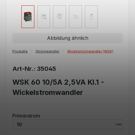
Abbildung ähnlich
Produkte
Stromwandler
Wickelstromwandler (WSK)
Art-Nr.: 35045
WSK 60 10/5A 2,5VA Kl.1 -
Wickelstromwandler
auswählen
Primärstrom