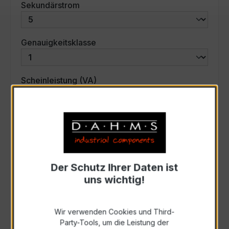
auswählen
Sekundärstrom
auswählen
Genauigkeitsklasse
auswählen
Scheinleistung (VA)
Auswahl zurücksetzen
Art. Nr.:
35045
Der Schutz Ihrer Daten ist
uns wichtig!
Anfrage schriftlich
Wir verwenden Cookies und Third-
Zur Sammelanfrage hinzufügen
Party-Tools, um die Leistung der