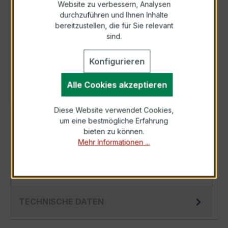
Website zu verbessern, Analysen
durchzuführen und Ihnen Inhalte
Anfrage telefonisch
bereitzustellen, die für Sie relevant
sind.
Als PDF exportieren
Konfigurieren
Alle Cookies akzeptieren
Diese Website verwendet Cookies,
BESCHREIBUNG
um eine bestmögliche Erfahrung
bieten zu können.
Der WSK 60 10/5A 2,5VA Kl.1
Mehr Informationen ...
Wickelstromwandler ist die ideale Wahl für
präzise Strommessungen in Ihrer elektrischen
Anlage.…
Mehr
TECHNISCHE DATEN