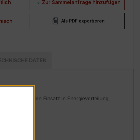
tlich
Zur Sammelanfrage hinzufügen
nisch
Als PDF exportieren
ECHNISCHE DATEN
peziell für den Einsatz in Energieverteilung,