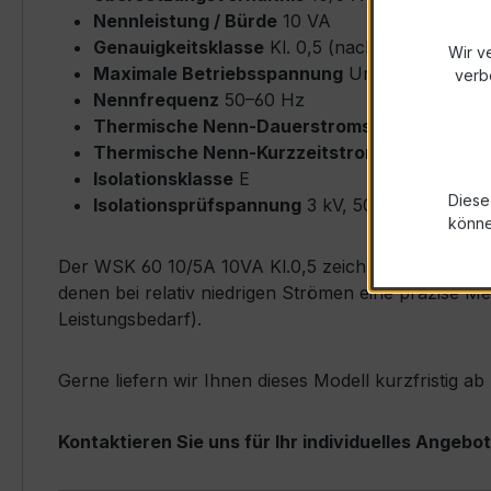
Nennleistung / Bürde
10 VA
Genauigkeitsklasse
Kl. 0,5 (nach IEC/EN 6186
Wir v
Maximale Betriebsspannung
Um ≤ 0,72 kV
verb
Nennfrequenz
50–60 Hz
Thermische Nenn-Dauerstromstärke
Icth = 
Thermische Nenn-Kurzzeitstromstärke
Ith = 
Isolationsklasse
E
Diese
Isolationsprüfspannung
3 kV, 50 Hz, 1 min
könn
Der WSK 60 10/5A 10VA Kl.0,5 zeichnet sich durch s
denen bei relativ niedrigen Strömen eine präzise M
Leistungsbedarf).
Gerne liefern wir Ihnen dieses Modell kurzfristig a
Kontaktieren Sie uns für Ihr individuelles Angebot