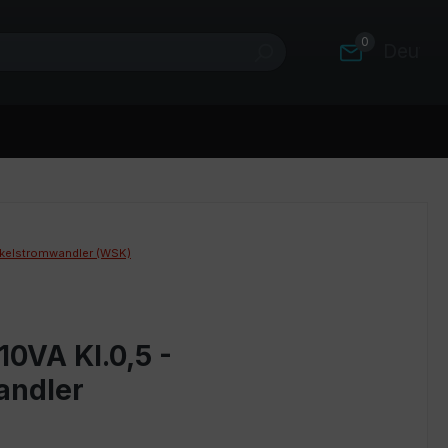
0
Deutsc
kelstromwandler (WSK)
0VA Kl.0,5 -
andler