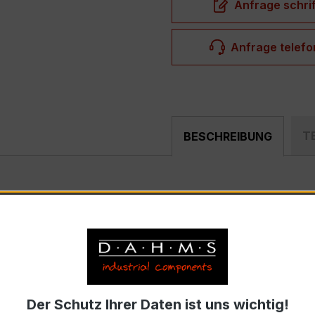
Anfrage schrif
Anfrage telefo
T
BESCHREIBUNG
hochpräziser Wickelstromwandler der bewährten WSK-Serie, s
ss- und Überwachungssystemen entwickelt.
Der Schutz Ihrer Daten ist uns wichtig!
trom 10 A, Sekundärnennstrom 5 A)