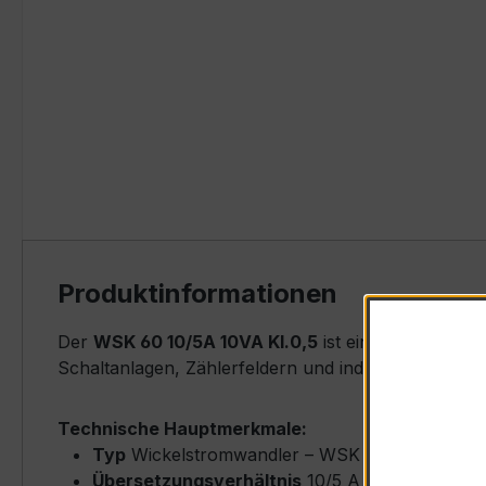
Produktinformationen
Der
WSK 60 10/5A 10VA Kl.0,5
ist ein kompakter, 
Schaltanlagen, Zählerfeldern und industriellen Me
Technische Hauptmerkmale:
Typ
Wickelstromwandler – WSK 60
Übersetzungsverhältnis
10/5 A (Primärnenns