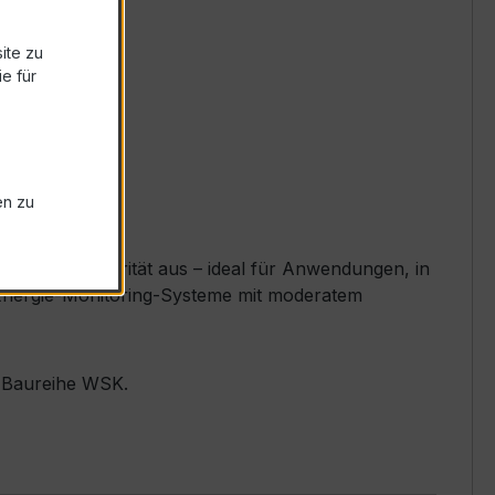
ite zu
e für
en zu
ellente Linearität aus – ideal für Anwendungen, in
e, Energie-Monitoring-Systeme mit moderatem
r Baureihe WSK.