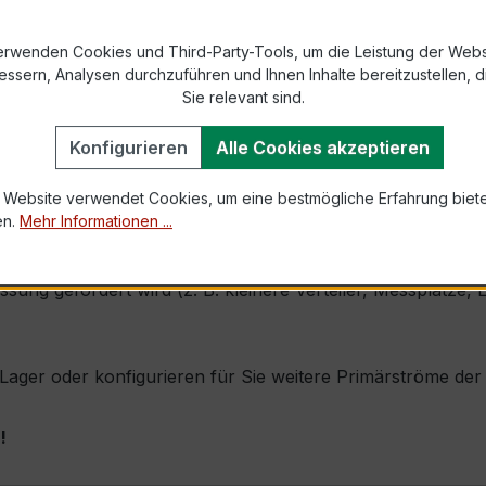
9-2 bzw. DIN EN 61869-2)
erwenden Cookies und Third-Party-Tools, um die Leistung der Webs
essern, Analysen durchzuführen und Ihnen Inhalte bereitzustellen, di
Sie relevant sind.
1,0 × Ipr (Dauerstrom 1 × Primärnennstrom)
Konfigurieren
Alle Cookies akzeptieren
60 × Ipr, 1 s
 Website verwendet Cookies, um eine bestmögliche Erfahrung biet
en.
Mehr Informationen ...
eine sehr kompakte Bauform, hohe Zuverlässigkeit und exz
essung gefordert wird (z. B. kleinere Verteiler, Messplätz
b Lager oder konfigurieren für Sie weitere Primärströme de
!