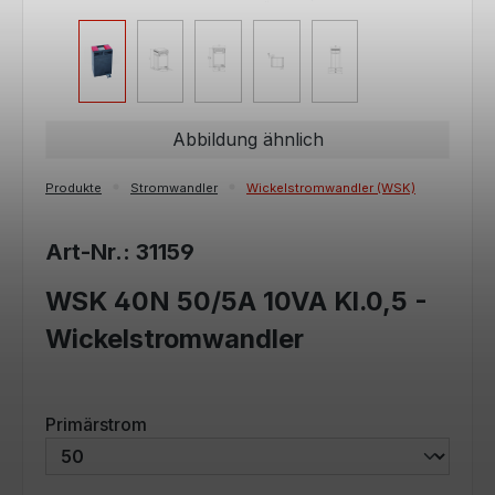
Abbildung ähnlich
Produkte
Stromwandler
Wickelstromwandler (WSK)
Art-Nr.: 31159
WSK 40N 50/5A 10VA Kl.0,5 -
Wickelstromwandler
auswählen
Primärstrom