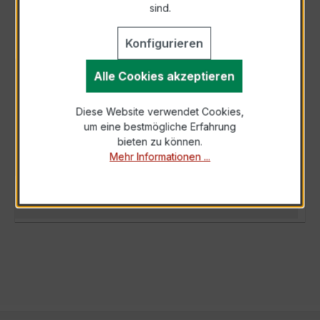
sind.
Konfigurieren
Alle Cookies akzeptieren
BESCHREIBUNG
Der Wickelstromwandler WSK 40N 50/5A
Diese Website verwendet Cookies,
10VA Kl.0,5 ist ein kompakter, hochpräziser
um eine bestmögliche Erfahrung
Niederspannungs-Messwandler der bewährten
bieten zu können.
W…
Mehr
Mehr Informationen ...
TECHNISCHE DATEN