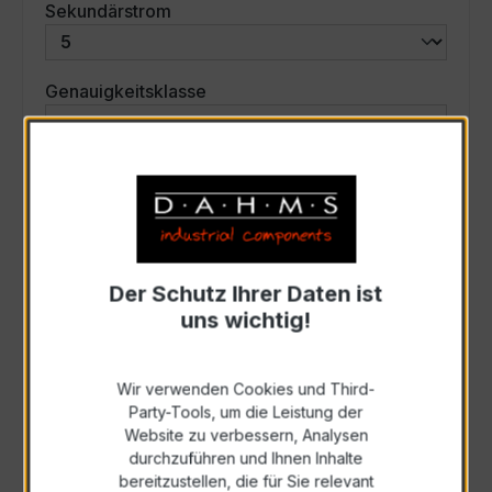
auswählen
Sekundärstrom
auswählen
Genauigkeitsklasse
auswählen
Scheinleistung (VA)
Auswahl zurücksetzen
Der Schutz Ihrer Daten ist
uns wichtig!
Art. Nr.:
31159
Wir verwenden Cookies und Third-
Anfrage schriftlich
Party-Tools, um die Leistung der
Website zu verbessern, Analysen
durchzuführen und Ihnen Inhalte
Als PDF exportieren
bereitzustellen, die für Sie relevant