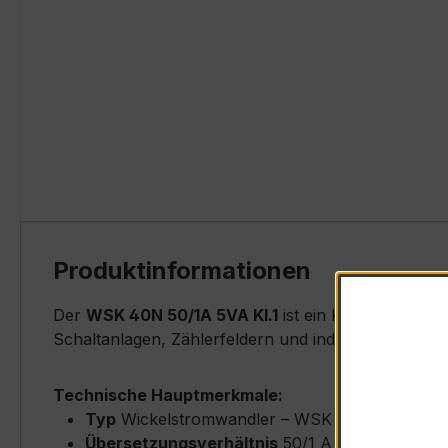
Produktinformationen
Der
WSK 40N 50/1A 5VA Kl.1
ist ein kompakter, ho
Schaltanlagen, Zählerfeldern und industriellen Me
Technische Hauptmerkmale:
Typ
Wickelstromwandler – WSK 40N
Übersetzungsverhältnis
50/1 A (Primärnenns