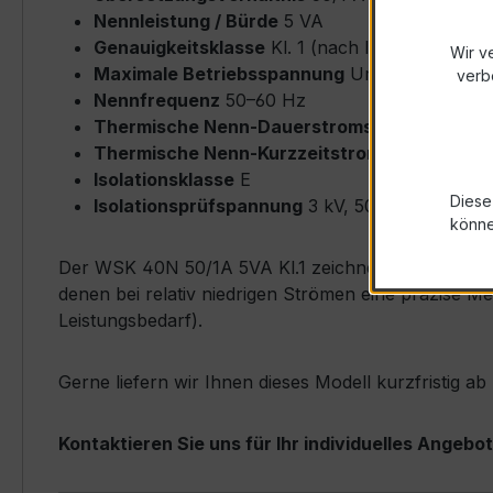
Nennleistung / Bürde
5 VA
Genauigkeitsklasse
Kl. 1 (nach IEC/EN 61869-
Wir v
Maximale Betriebsspannung
Um ≤ 0,72 kV
verb
Nennfrequenz
50–60 Hz
Thermische Nenn-Dauerstromstärke
Icth = 
Thermische Nenn-Kurzzeitstromstärke
Ith = 
Isolationsklasse
E
Diese
Isolationsprüfspannung
3 kV, 50 Hz, 1 min
könn
Der WSK 40N 50/1A 5VA Kl.1 zeichnet sich durch se
denen bei relativ niedrigen Strömen eine präzise M
Leistungsbedarf).
Gerne liefern wir Ihnen dieses Modell kurzfristig a
Kontaktieren Sie uns für Ihr individuelles Angebot