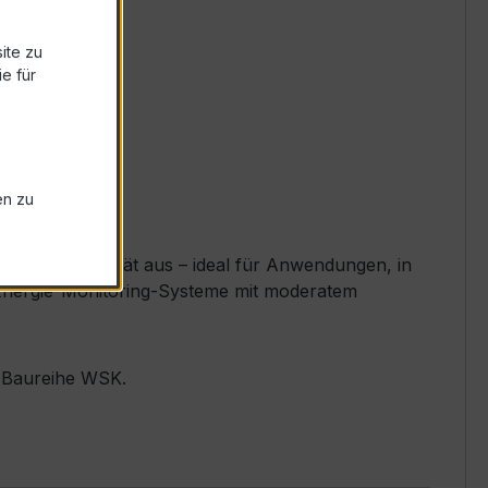
ite zu
e für
en zu
lente Linearität aus – ideal für Anwendungen, in
e, Energie-Monitoring-Systeme mit moderatem
r Baureihe WSK.