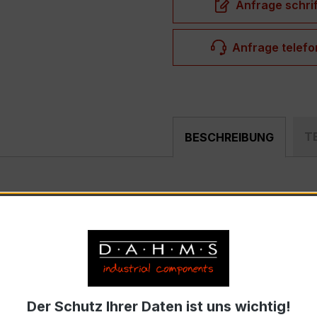
Anfrage schrif
Anfrage telefo
T
BESCHREIBUNG
chpräziser Wickelstromwandler der bewährten WSK-Serie, sp
ss- und Überwachungssystemen entwickelt.
Der Schutz Ihrer Daten ist uns wichtig!
trom 50 A, Sekundärnennstrom 1 A)