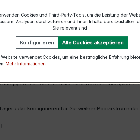
2 bzw. DIN EN 61869-2)
erwenden Cookies und Third-Party-Tools, um die Leistung der Webs
essern, Analysen durchzuführen und Ihnen Inhalte bereitzustellen, di
Sie relevant sind.
1,0 × Ipr (Dauerstrom 1 × Primärnennstrom)
Konfigurieren
Alle Cookies akzeptieren
100 × Ipr, 1 s
 Website verwendet Cookies, um eine bestmögliche Erfahrung biet
en.
Mehr Informationen ...
ine sehr kompakte Bauform, hohe Zuverlässigkeit und exzel
essung gefordert wird (z. B. kleinere Verteiler, Messplätz
b Lager oder konfigurieren für Sie weitere Primärströme de
!