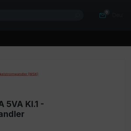
0
Deutsc
kelstromwandler (WSK)
 5VA Kl.1 -
andler