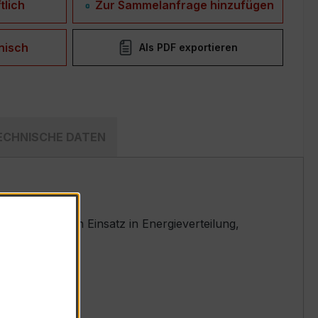
tlich
Zur Sammelanfrage hinzufügen
nisch
Als PDF exportieren
ECHNISCHE DATEN
eziell für den Einsatz in Energieverteilung,