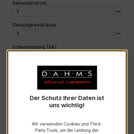
auswählen
Sekundärstrom
auswählen
Genauigkeitsklasse
auswählen
Scheinleistung (VA)
Auswahl zurücksetzen
Art. Nr.:
31369
Der Schutz Ihrer Daten ist
uns wichtig!
Anfrage schriftlich
Wir verwenden Cookies und Third-
Zur Sammelanfrage hinzufügen
Party-Tools, um die Leistung der