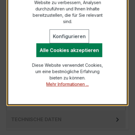
Website zu verbessern, Analysen
durchzuführen und Ihnen Inhalte
Anfrage telefonisch
bereitzustellen, die für Sie relevant
sind.
Als PDF exportieren
Konfigurieren
Alle Cookies akzeptieren
Diese Website verwendet Cookies,
BESCHREIBUNG
um eine bestmögliche Erfahrung
bieten zu können.
Der WSK 40N 50/1A 10VA Kl.1 ist ein
Mehr Informationen ...
kompakter, hochpräziser Niederspannungs-
Messwandler der bewährten WSK-Serie,
speziell fü…
Mehr
TECHNISCHE DATEN