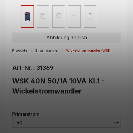
Abbildung ähnlich
Produkte
Stromwandler
Wickelstromwandler (WSK)
Art-Nr.: 31369
WSK 40N 50/1A 10VA Kl.1 -
Wickelstromwandler
auswählen
Primärstrom