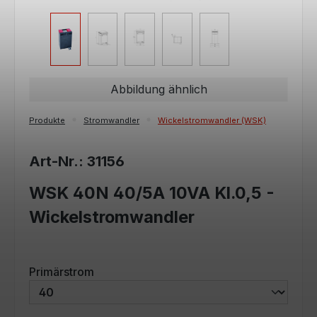
Abbildung ähnlich
Produkte
Stromwandler
Wickelstromwandler (WSK)
Art-Nr.: 31156
WSK 40N 40/5A 10VA Kl.0,5 -
Wickelstromwandler
auswählen
Primärstrom