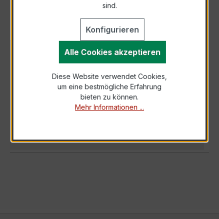
sind.
Konfigurieren
Alle Cookies akzeptieren
BESCHREIBUNG
Der Wickelstromwandler WSK 40N 40/5A
Diese Website verwendet Cookies,
10VA Kl.0,5 ist ein kompakter, hochpräziser
um eine bestmögliche Erfahrung
Niederspannungs-Messwandler der bewährten
bieten zu können.
W…
Mehr
Mehr Informationen ...
TECHNISCHE DATEN