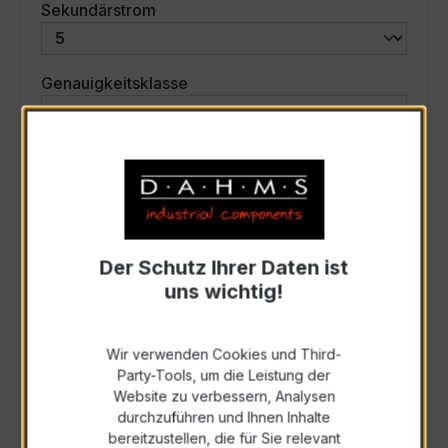
auswählen
Sekundärstrom
auswählen
Genauigkeitsklasse
auswählen
Scheinleistung (VA)
Auswahl zurücksetzen
Der Schutz Ihrer Daten ist
uns wichtig!
Art. Nr.:
31156
Wir verwenden Cookies und Third-
Anfrage schriftlich
Party-Tools, um die Leistung der
Website zu verbessern, Analysen
durchzuführen und Ihnen Inhalte
Als PDF exportieren
bereitzustellen, die für Sie relevant