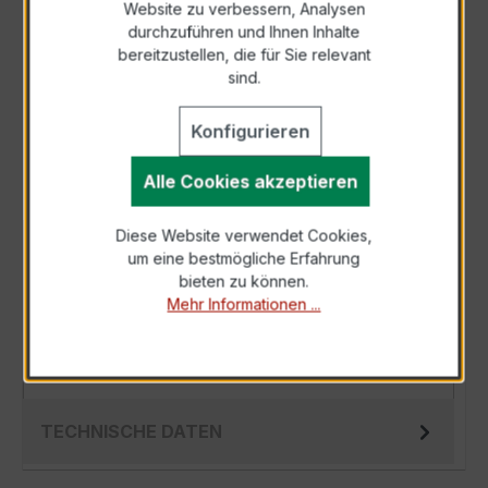
Website zu verbessern, Analysen
durchzuführen und Ihnen Inhalte
Anfrage telefonisch
bereitzustellen, die für Sie relevant
sind.
Als PDF exportieren
Konfigurieren
Alle Cookies akzeptieren
Diese Website verwendet Cookies,
BESCHREIBUNG
um eine bestmögliche Erfahrung
bieten zu können.
Der WSK 40N 40/1A 10VA Kl.1 ist ein
Mehr Informationen ...
kompakter, hochpräziser Niederspannungs-
Wickelstromwandler der bewährten WSK-
Serie, spez…
Mehr
TECHNISCHE DATEN