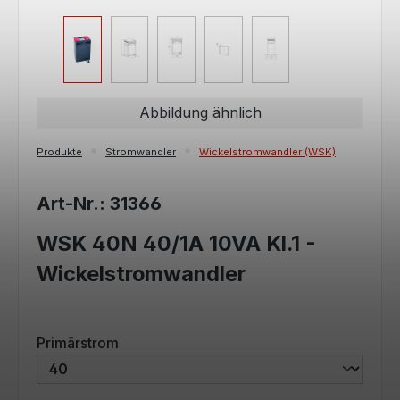
Abbildung ähnlich
Produkte
Stromwandler
Wickelstromwandler (WSK)
Art-Nr.: 31366
WSK 40N 40/1A 10VA Kl.1 -
Wickelstromwandler
auswählen
Primärstrom