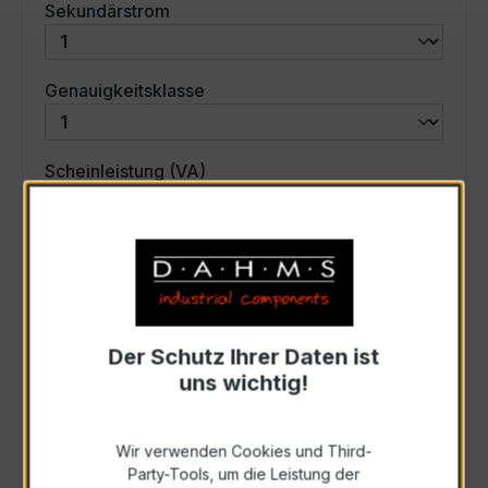
auswählen
Sekundärstrom
auswählen
Genauigkeitsklasse
auswählen
Scheinleistung (VA)
Auswahl zurücksetzen
Art. Nr.:
31366
Der Schutz Ihrer Daten ist
uns wichtig!
Anfrage schriftlich
Wir verwenden Cookies und Third-
Zur Sammelanfrage hinzufügen
Party-Tools, um die Leistung der