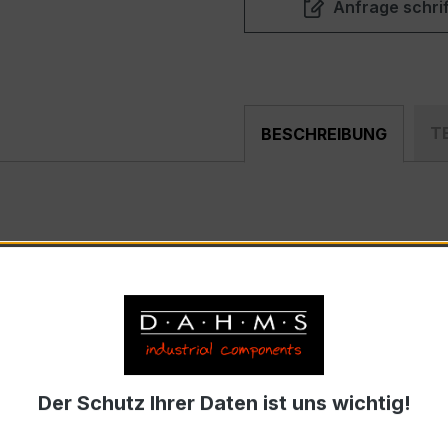
Anfrage schrif
T
BESCHREIBUNG
, hochpräziser Niederspannungs-Wickelstromwandler der be
nd industriellen Mess- und Überwachungssystemen entwickel
trom 40 A, Sekundärnennstrom 1 A)
Der Schutz Ihrer Daten ist uns wichtig!
9-2 bzw. DIN EN 61869-2)