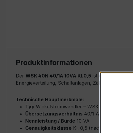
Produktinformationen
Der
WSK 40N 40/1A 10VA Kl.0,5
ist ein kompakter
Energieverteilung, Schaltanlagen, Zählerfeldern u
Technische Hauptmerkmale:
Typ
Wickelstromwandler – WSK 40N
Übersetzungsverhältnis
40/1 A (Primärnenns
Nennleistung / Bürde
10 VA
Genauigkeitsklasse
Kl. 0,5 (nach IEC/EN 6186