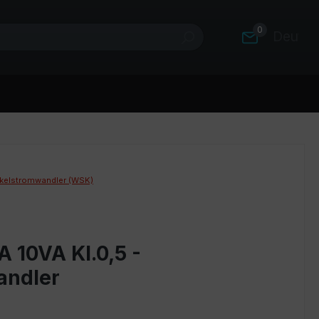
0
Deutsc
kelstromwandler (WSK)
 10VA Kl.0,5 -
andler