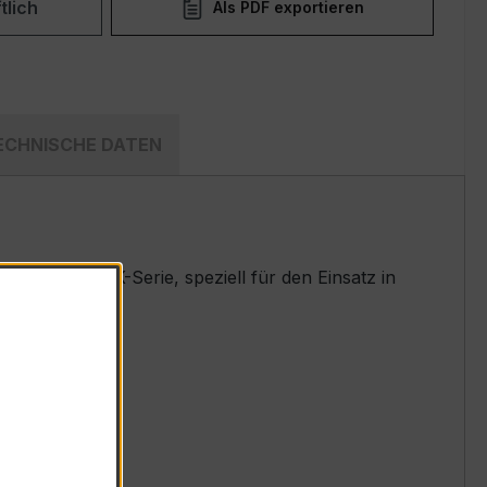
tlich
Als PDF exportieren
ECHNISCHE DATEN
währten WSK-Serie, speziell für den Einsatz in
t.