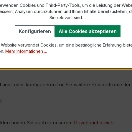
erwenden Cookies und Third-Party-Tools, um die Leistung der Webs
essern, Analysen durchzuführen und Ihnen Inhalte bereitzustellen, di
1,0 × Ipr (Dauerstrom 1 × Primärnennstrom)
Sie relevant sind.
100 × Ipr, 1 s
Konfigurieren
Alle Cookies akzeptieren
 Website verwendet Cookies, um eine bestmögliche Erfahrung biet
en.
Mehr Informationen ...
 seine sehr kompakte Bauform, hohe Zuverlässigkeit und e
essung gefordert wird (z. B. kleinere Verteiler, Messplät
b Lager oder konfigurieren für Sie weitere Primärströme de
!
ukten finden Sie auch in unserem
Downloadbereich