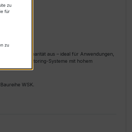
ite zu
e für
en zu
xzellente Linearität aus – ideal für Anwendungen,
ze, Energie-Monitoring-Systeme mit hohem
r Baureihe WSK.