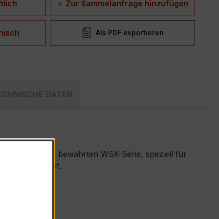
tlich
Zur Sammelanfrage hinzufügen
nisch
Als PDF exportieren
ECHNISCHE DATEN
sswandler der bewährten WSK-Serie, speziell für
emen entwickelt.