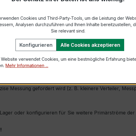
9-2 bzw. DIN EN 61869-2)
erwenden Cookies und Third-Party-Tools, um die Leistung der Webs
essern, Analysen durchzuführen und Ihnen Inhalte bereitzustellen, di
Sie relevant sind.
1,0 × Ipr (Dauerstrom 1 × Primärnennstrom)
100 × Ipr, 1 s
Konfigurieren
Alle Cookies akzeptieren
 Website verwendet Cookies, um eine bestmögliche Erfahrung biet
en.
Mehr Informationen ...
h seine sehr kompakte Bauform, hohe Zuverlässigkeit und 
äzise Messung gefordert wird (z. B. kleinere Verteiler, Me
b Lager oder konfigurieren für Sie weitere Primärströme de
!