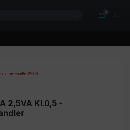
0
Deutsc
kelstromwandler (WSK)
 2,5VA Kl.0,5 -
andler