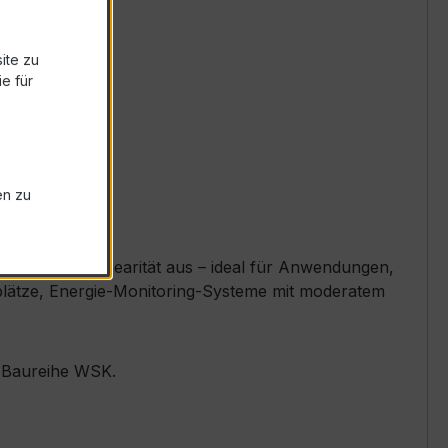
ite zu
e für
en zu
exzellente Linearität aus – ideal für Anwendungen,
ssplätze, Energie-Monitoring-Systeme mit moderatem
r Baureihe WSK.