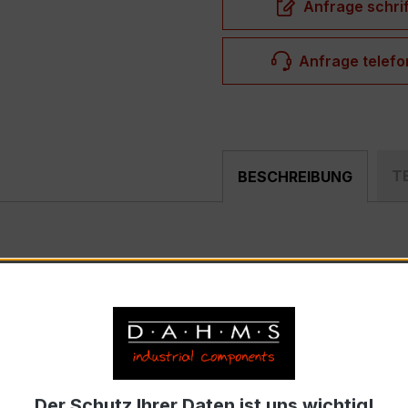
Anfrage schrif
Anfrage telefo
T
BESCHREIBUNG
l.0,5
ist ein kompakter, hochpräziser Niederspannungs-Me
ählerfeldern und industriellen Mess- und Überwachungssyst
K 40N
trom 30 A, Sekundärnennstrom 5 A)
Der Schutz Ihrer Daten ist uns wichtig!