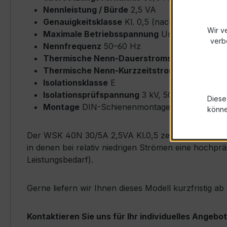
Nennleistung / Bürde
2,5 VA
Genauigkeitsklasse
Kl. 0,5 (nach IEC/EN 6186
Wir v
Maximale Betriebsspannung
Um ≤ 0,72 kV
verb
Nennfrequenz
50–60 Hz
Thermische Nenn-Dauerstromstärke
Icth = 
Thermische Nenn-Kurzzeitstromstärke
Ith = 
Isolationsklasse
E
Isolationsprüfspannung
3 kV, 50 Hz, 1 min
Diese
Montage
DIN-Schienenmontage möglich
könn
Der WSK 40N 30/5A 2,5VA Kl.0,5 zeichnet sich durc
in denen bei relativ niedrigen Strömen eine hochpr
Leistungsbedarf).
Gerne liefern wir Ihnen dieses Modell kurzfristig a
Kontaktieren Sie uns für Ihr individuelles Angebot