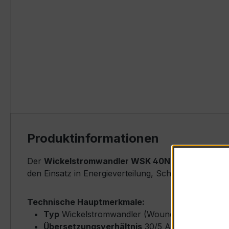
Produktinformationen
Der
Wickelstromwandler WSK 40N 30/5A 2,5VA K
den Einsatz in Energieverteilung, Schaltanlagen, Z
Technische Hauptmerkmale:
Typ
Wickelstromwandler (Wound-Type) – WS
Übersetzungsverhältnis
30/5 A (Primärnenns