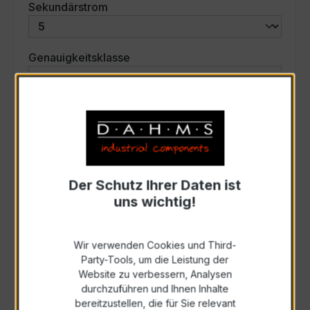
auswählen
Sekundärstrom
auswählen
Genauigkeitsklasse
auswählen
Scheinleistung (VA)
Auswahl zurücksetzen
Der Schutz Ihrer Daten ist
uns wichtig!
Art. Nr.:
31021
Wir verwenden Cookies und Third-
Anfrage schriftlich
Party-Tools, um die Leistung der
Website zu verbessern, Analysen
durchzuführen und Ihnen Inhalte
Als PDF exportieren
bereitzustellen, die für Sie relevant