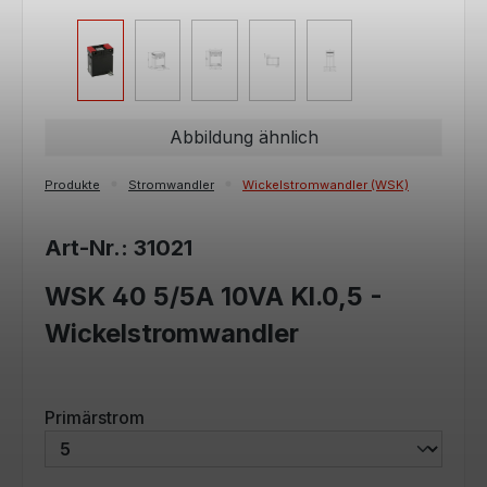
Abbildung ähnlich
Produkte
Stromwandler
Wickelstromwandler (WSK)
Art-Nr.: 31021
WSK 40 5/5A 10VA Kl.0,5 -
Wickelstromwandler
auswählen
Primärstrom