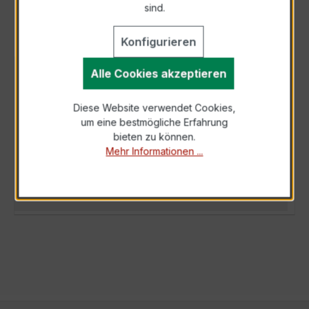
sind.
Konfigurieren
Alle Cookies akzeptieren
BESCHREIBUNG
Der Wickelstromwandler WSK 40 5/5A 10VA
Diese Website verwendet Cookies,
Kl.0,5 ist ein kompakter, hochpräziser
um eine bestmögliche Erfahrung
Niederspannungs-Messwandler der bewährten
bieten zu können.
WSK…
Mehr
Mehr Informationen ...
TECHNISCHE DATEN