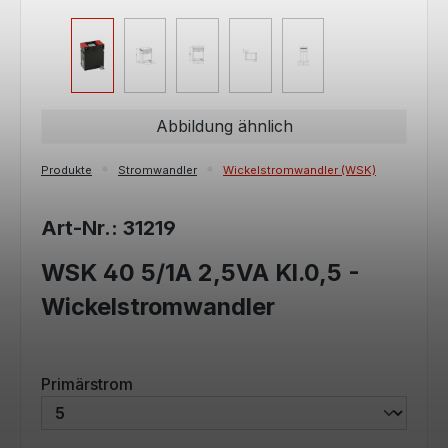
Abbildung ähnlich
Produkte
Stromwandler
Wickelstromwandler (WSK)
Art-Nr.: 31219
WSK 40 5/1A 2,5VA Kl.0,5 -
Wickelstromwandler
auswählen
Primärstrom