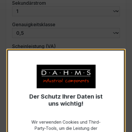
auswählen
Sekundärstrom
auswählen
Genauigkeitsklasse
auswählen
Scheinleistung (VA)
Auswahl zurücksetzen
Art. Nr.:
31219
Der Schutz Ihrer Daten ist
uns wichtig!
Anfrage schriftlich
Wir verwenden Cookies und Third-
Zur Sammelanfrage hinzufügen
Party-Tools, um die Leistung der