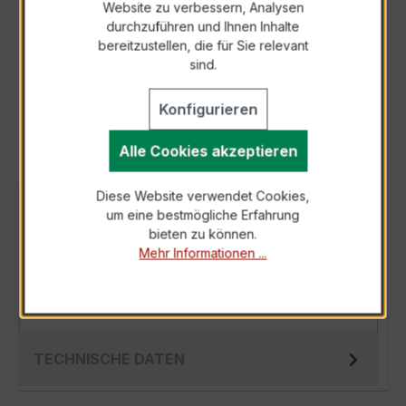
Website zu verbessern, Analysen
durchzuführen und Ihnen Inhalte
Anfrage telefonisch
bereitzustellen, die für Sie relevant
sind.
Als PDF exportieren
Konfigurieren
Alle Cookies akzeptieren
Diese Website verwendet Cookies,
BESCHREIBUNG
um eine bestmögliche Erfahrung
bieten zu können.
Der Wickelstromwandler WSK 40 5/1A 2,5VA
Mehr Informationen ...
Kl.0,5 ist ein kompakter, hochpräziser
Niederspannungs-Messwandler der bewährten
WS…
Mehr
TECHNISCHE DATEN