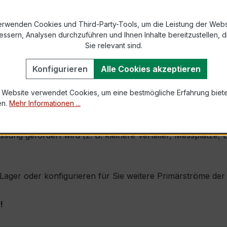
2 bzw. DIN EN 61869-2)
erwenden Cookies und Third-Party-Tools, um die Leistung der Webs
essern, Analysen durchzuführen und Ihnen Inhalte bereitzustellen, di
Sie relevant sind.
1,0 × Ipr (Dauerstrom 1 × Primärnennstrom)
Konfigurieren
Alle Cookies akzeptieren
60 × Ipr, 1 s
 Website verwendet Cookies, um eine bestmögliche Erfahrung biet
en.
Mehr Informationen ...
eine sehr kompakte Bauform, hohe Zuverlässigkeit und exze
essung gefordert wird (z. B. kleinere Verteiler, Messplätz
b Lager oder konfigurieren für Sie weitere Primärströme de
!