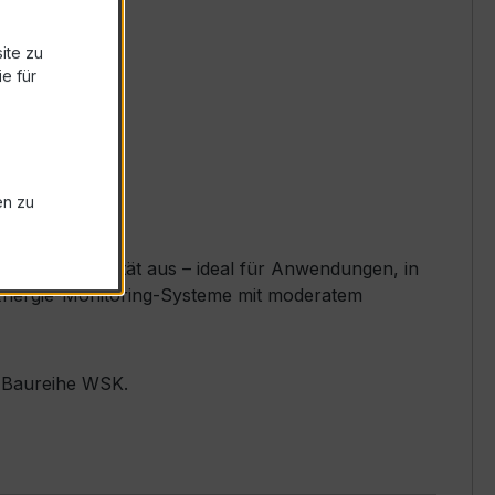
ite zu
e für
en zu
llente Linearität aus – ideal für Anwendungen, in
e, Energie-Monitoring-Systeme mit moderatem
r Baureihe WSK.