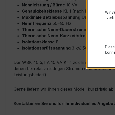
Nennleistung / Bürde
10 VA
Genauigkeitsklasse
Kl. 1 (nach IEC/EN 61869-
Wir v
Maximale Betriebsspannung
Um ≤ 0,72 kV
verb
Nennfrequenz
50–60 Hz
Thermische Nenn-Dauerstromstärke
Icth = 
Thermische Nenn-Kurzzeitstromstärke
Ith = 
Isolationsklasse
E
Diese
Isolationsprüfspannung
3 kV, 50 Hz, 1 min
könn
Der WSK 40 5/1 A 10 VA Kl. 1 zeichnet sich durch s
denen bei relativ niedrigen Strömen eine präzise M
Leistungsbedarf).
Gerne liefern wir Ihnen dieses Modell kurzfristig a
Kontaktieren Sie uns für Ihr individuelles Angebot