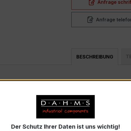
Anfrage schrif
Anfrage telefo
T
BESCHREIBUNG
ist ein kompakter, hochpräziser Niederspannungs-Messwan
rfeldern und industriellen Mess- und Überwachungssystemen
Der Schutz Ihrer Daten ist uns wichtig!
rom 5 A, Sekundärnennstrom 1 A)