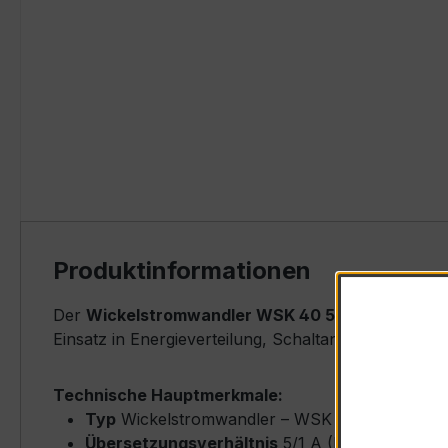
Produktinformationen
Der
Wickelstromwandler WSK 40 5/1 A 10 VA Kl. 1
Einsatz in Energieverteilung, Schaltanlagen, Zähle
Technische Hauptmerkmale:
Typ
Wickelstromwandler – WSK 40
Übersetzungsverhältnis
5/1 A (Primärnennst