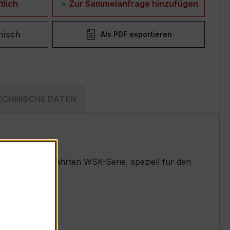
tlich
Zur Sammelanfrage hinzufügen
nisch
Als PDF exportieren
ECHNISCHE DATEN
dler der bewährten WSK-Serie, speziell für den
 entwickelt.