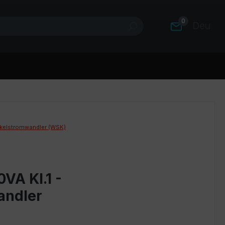
0
Deutsc
kelstromwandler (WSK)
VA Kl.1 -
andler