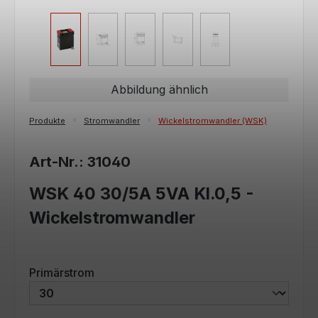
Abbildung ähnlich
Produkte
Stromwandler
Wickelstromwandler (WSK)
Art-Nr.: 31040
WSK 40 30/5A 5VA Kl.0,5 -
Wickelstromwandler
auswählen
Primärstrom