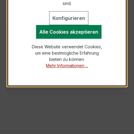
sind.
Konfigurieren
Alle Cookies akzeptieren
BESCHREIBUNG
Der WSK 40 30/5A 5VA Kl.0,5 ist ein
Diese Website verwendet Cookies,
kompakter, hochpräziser Niederspannungs-
um eine bestmögliche Erfahrung
Messwandler der bewährten WSK-Serie,
bieten zu können.
speziell fü…
Mehr
Mehr Informationen ...
TECHNISCHE DATEN