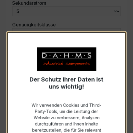
auswählen
Sekundärstrom
auswählen
Genauigkeitsklasse
auswählen
Scheinleistung (VA)
Auswahl zurücksetzen
Der Schutz Ihrer Daten ist
uns wichtig!
Art. Nr.:
31040
Wir verwenden Cookies und Third-
Anfrage schriftlich
Party-Tools, um die Leistung der
Website zu verbessern, Analysen
durchzuführen und Ihnen Inhalte
Als PDF exportieren
bereitzustellen, die für Sie relevant