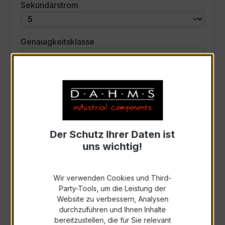
auswählen
Sekundärstrom
auswählen
Genauigkeitsklasse
auswählen
Scheinleistung (VA)
Auswahl zurücksetzen
Der Schutz Ihrer Daten ist
uns wichtig!
Art. Nr.:
31065
Wir verwenden Cookies und Third-
Anfrage schriftlich
Party-Tools, um die Leistung der
Website zu verbessern, Analysen
durchzuführen und Ihnen Inhalte
Als PDF exportieren
bereitzustellen, die für Sie relevant