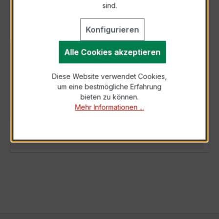
sind.
Konfigurieren
Alle Cookies akzeptieren
BESCHREIBUNG
Der Wickelstromwandler WSK 40 20/5A 5VA
Diese Website verwendet Cookies,
Kl.1 ist ein kompakter, hochpräziser
um eine bestmögliche Erfahrung
Niederspannungs-Messwandler der bewährten
bieten zu können.
WSK-S…
Mehr
Mehr Informationen ...
TECHNISCHE DATEN