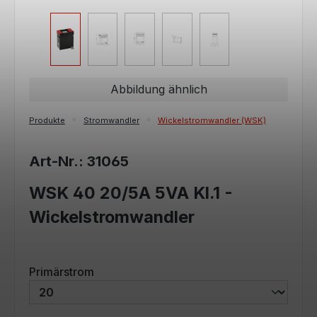
Abbildung ähnlich
Produkte
Stromwandler
Wickelstromwandler (WSK)
Art-Nr.: 31065
WSK 40 20/5A 5VA Kl.1 -
Wickelstromwandler
auswählen
Primärstrom