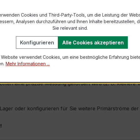
2 bzw. DIN EN 61869-2)
erwenden Cookies und Third-Party-Tools, um die Leistung der Webs
essern, Analysen durchzuführen und Ihnen Inhalte bereitzustellen, di
Sie relevant sind.
1,0 × Ipr (Dauerstrom 1 × Primärnennstrom)
Konfigurieren
Alle Cookies akzeptieren
60 × Ipr, 1 s
 Website verwendet Cookies, um eine bestmögliche Erfahrung biet
en.
Mehr Informationen ...
ichnet sich durch seine sehr kompakte Bauform, hohe Zuver
römen eine präzise Messung gefordert wird (z. B. kleinere 
b Lager oder konfigurieren für Sie weitere Primärströme de
!