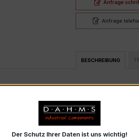
Anfrage schrif
Anfrage telefo
T
BESCHREIBUNG
1
ist ein kompakter, hochpräziser Niederspannungs-Messwa
rfeldern und industriellen Mess- und Überwachungssystemen
Der Schutz Ihrer Daten ist uns wichtig!
trom 20 A, Sekundärnennstrom 5 A)