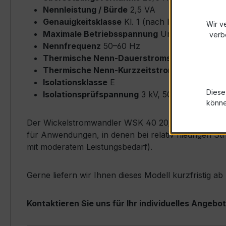
Nennleistung / Bürde
2,5 VA
Genauigkeitsklasse
Kl. 1 (nach IEC/EN 61869-
Wir v
Maximale Betriebsspannung
Um ≤ 0,72 kV
verb
Nennfrequenz
50–60 Hz
Thermische Nenn-Dauerstromstärke
Icth = 
Thermische Nenn-Kurzzeitstromstärke
Ith = 
Isolationsklasse
E
Diese
Isolationsprüfspannung
3 kV, 50 Hz, 1 min
könn
Der Wickelstromwandler WSK 40 20/5A 2,5VA Kl.1 ze
für Anwendungen, in denen bei relativ niedrigen St
mit moderatem Leistungsbedarf).
Gerne liefern wir Ihnen dieses Modell kurzfristig a
Kontaktieren Sie uns für Ihr individuelles Angebot