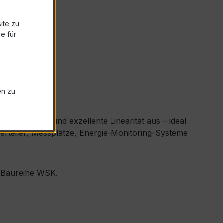
ite zu
e für
en zu
lässigkeit und exzellente Linearität aus – ideal
Verteiler, Messplätze, Energie-Monitoring-Systeme
r Baureihe WSK.