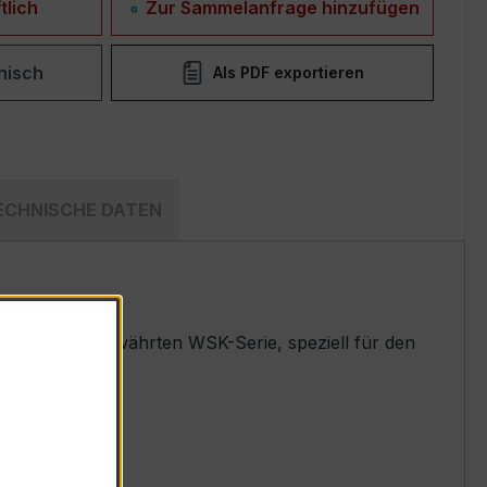
tlich
Zur Sammelanfrage hinzufügen
nisch
Als PDF exportieren
ECHNISCHE DATEN
ndler der bewährten WSK-Serie, speziell für den
 entwickelt.