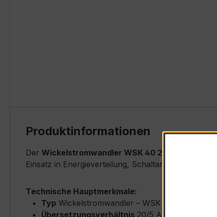
Produktinformationen
Der
Wickelstromwandler WSK 40 20/5A 2,5VA Kl.
Einsatz in Energieverteilung, Schaltanlagen, Zähle
Technische Hauptmerkmale:
Typ
Wickelstromwandler – WSK 40
Übersetzungsverhältnis
20/5 A (Primärnenns