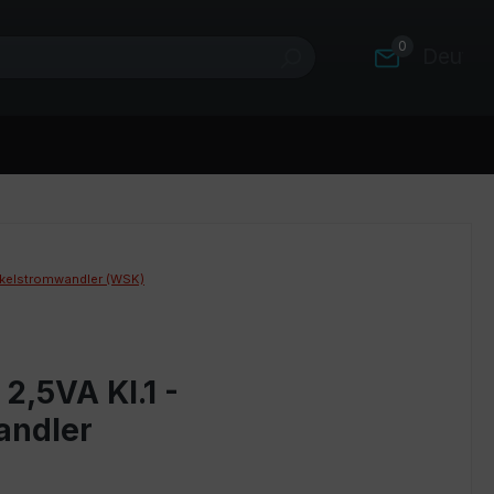
0
Deutsc
kelstromwandler (WSK)
2,5VA Kl.1 -
andler