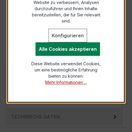
Website zu verbessern, Analysen
durchzuführen und Ihnen Inhalte
Anfrage telefonisch
bereitzustellen, die für Sie relevant
sind.
Als PDF exportieren
Konfigurieren
Alle Cookies akzeptieren
Diese Website verwendet Cookies,
BESCHREIBUNG
um eine bestmögliche Erfahrung
bieten zu können.
Der Wickelstromwandler WSK 40 20/5A 2,5VA
Mehr Informationen ...
Kl.0,5 ist ein kompakter, hochpräziser
Niederspannungs-Messwandler der bewährten
W…
Mehr
TECHNISCHE DATEN