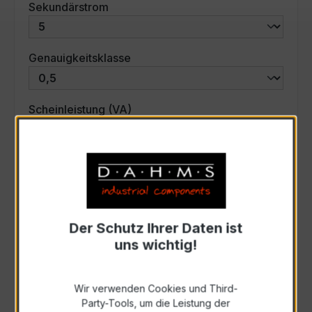
auswählen
Sekundärstrom
auswählen
Genauigkeitsklasse
auswählen
Scheinleistung (VA)
Auswahl zurücksetzen
Art. Nr.:
31031
Der Schutz Ihrer Daten ist
uns wichtig!
Anfrage schriftlich
Wir verwenden Cookies und Third-
Zur Sammelanfrage hinzufügen
Party-Tools, um die Leistung der