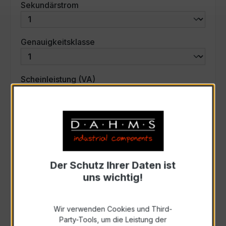
auswählen
Sekundärstrom
auswählen
Genauigkeitsklasse
auswählen
Scheinleistung (VA)
Auswahl zurücksetzen
Art. Nr.:
31264
Der Schutz Ihrer Daten ist
uns wichtig!
Anfrage schriftlich
Wir verwenden Cookies und Third-
Zur Sammelanfrage hinzufügen
Party-Tools, um die Leistung der