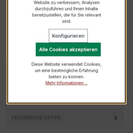
Website zu verbessern, Analysen
durchzuführen und Ihnen Inhalte
Anfrage telefonisch
bereitzustellen, die für Sie relevant
sind.
Als PDF exportieren
Konfigurieren
Alle Cookies akzeptieren
Diese Website verwendet Cookies,
BESCHREIBUNG
um eine bestmögliche Erfahrung
bieten zu können.
Der Wickelstromwandler WSK 40 20/1A 2,5VA
Mehr Informationen ...
Kl.1 ist ein kompakter, hochpräziser
Niederspannungs-Messwandler der bewährten
WSK…
Mehr
TECHNISCHE DATEN