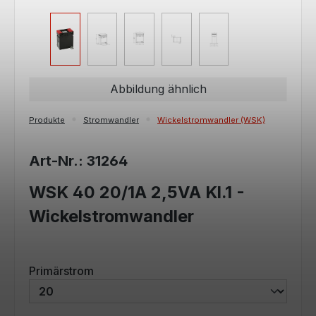
Abbildung ähnlich
Produkte
Stromwandler
Wickelstromwandler (WSK)
Art-Nr.: 31264
WSK 40 20/1A 2,5VA Kl.1 -
Wickelstromwandler
auswählen
Primärstrom