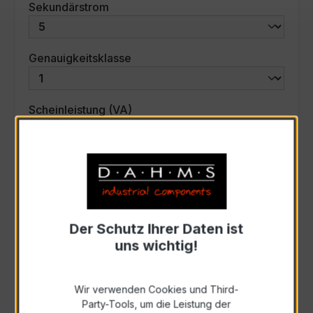
auswählen
Sekundärstrom
auswählen
Genauigkeitsklasse
auswählen
Scheinleistung (VA)
Auswahl zurücksetzen
Art. Nr.:
31049
Der Schutz Ihrer Daten ist
uns wichtig!
Anfrage schriftlich
Wir verwenden Cookies und Third-
Zur Sammelanfrage hinzufügen
Party-Tools, um die Leistung der