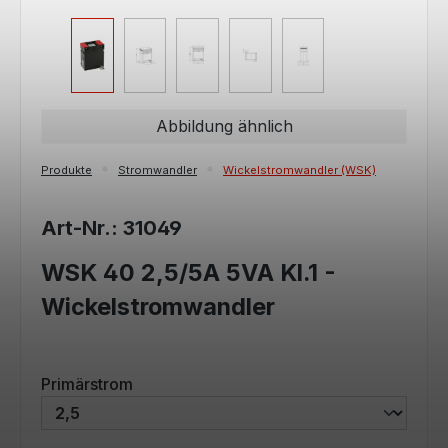
Abbildung ähnlich
Produkte
Stromwandler
Wickelstromwandler (WSK)
Art-Nr.: 31049
WSK 40 2,5/5A 5VA Kl.1 -
Wickelstromwandler
auswählen
Primärstrom