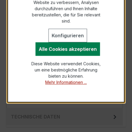
Website zu verbessern, Analysen
durchzuführen und Ihnen Inhalte
Anfrage telefonisch
bereitzustellen, die für Sie relevant
sind.
Als PDF exportieren
Konfigurieren
Alle Cookies akzeptieren
Diese Website verwendet Cookies,
BESCHREIBUNG
um eine bestmögliche Erfahrung
bieten zu können.
Der Wickelstromwandler WSK 40 2,5/5A 5VA
Mehr Informationen ...
Kl.1 ist ein kompakter, hochpräziser
Niederspannungs-Messwandler der bewährten
WSK-…
Mehr
TECHNISCHE DATEN