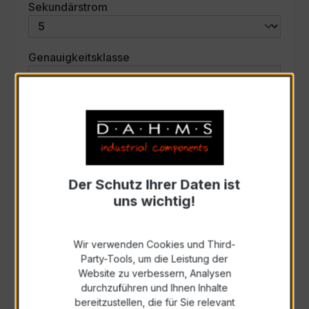
auswählen
Sekundärstrom
auswählen
Genauigkeitsklasse
auswählen
Scheinleistung (VA)
Auswahl zurücksetzen
Der Schutz Ihrer Daten ist
uns wichtig!
Art. Nr.:
31015
Wir verwenden Cookies und Third-
Anfrage schriftlich
Party-Tools, um die Leistung der
Website zu verbessern, Analysen
durchzuführen und Ihnen Inhalte
Als PDF exportieren
bereitzustellen, die für Sie relevant