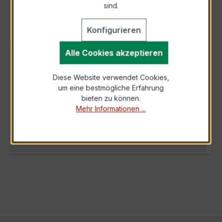
sind.
Konfigurieren
Alle Cookies akzeptieren
BESCHREIBUNG
Der Wickelstromwandler WSK 40 2,5/5A 2,5VA
Diese Website verwendet Cookies,
Kl.0,5 ist ein kompakter, hochpräziser
um eine bestmögliche Erfahrung
Niederspannungs-Messwandler der
bieten zu können.
bewährten…
Mehr
Mehr Informationen ...
TECHNISCHE DATEN