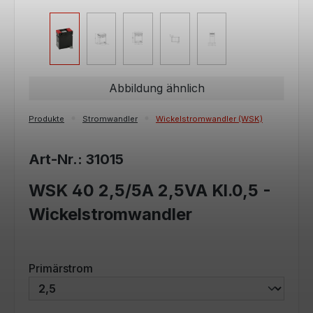
Abbildung ähnlich
Produkte
Stromwandler
Wickelstromwandler (WSK)
Art-Nr.: 31015
WSK 40 2,5/5A 2,5VA Kl.0,5 -
Wickelstromwandler
auswählen
Primärstrom