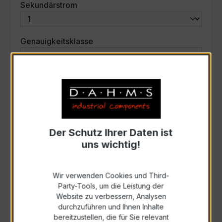
auswählen
Sekundärstrom
auswählen
Genauigkeitsklasse
auswählen
Scheinleistung (VA)
Auswahl zurücksetzen
Der Schutz Ihrer Daten ist
uns wichtig!
Art. Nr.:
31249
Wir verwenden Cookies und Third-
Anfrage schriftlich
Party-Tools, um die Leistung der
Website zu verbessern, Analysen
durchzuführen und Ihnen Inhalte
Als PDF exportieren
bereitzustellen, die für Sie relevant