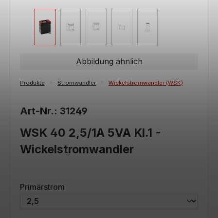
Abbildung ähnlich
Produkte
Stromwandler
Wickelstromwandler (WSK)
Art-Nr.: 31249
WSK 40 2,5/1A 5VA Kl.1 -
Wickelstromwandler
auswählen
Primärstrom