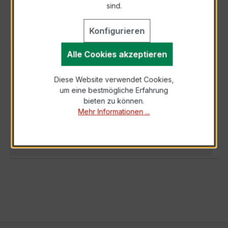
sind.
Konfigurieren
Alle Cookies akzeptieren
BESCHREIBUNG
Der WSK 40 2,5/1A 5VA Kl.1 ist ein kompakter,
Diese Website verwendet Cookies,
hochpräziser Wickelstromwandler der
um eine bestmögliche Erfahrung
bewährten WSK-Serie, speziell für den Eins…
bieten zu können.
Mehr
Mehr Informationen ...
TECHNISCHE DATEN