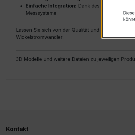
Einfache Integration:
Dank des sekundären Stro
Messsysteme.
Diese
könn
Lassen Sie sich von der Qualität und Zuverlässigk
Wickelstromwandler.
3D Modelle und weitere Dateien zu jeweiligen Prod
Kontakt