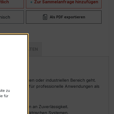
tlich
Zur Sammelanfrage hinzufügen
nisch
Als PDF exportieren
ECHNISCHE DATEN
n im heimischen oder industriellen Bereich geht.
on, das sowohl für professionelle Anwendungen als
ite zu
e für
e Anforderungen an Zuverlässigkeit.
rschiedenen elektrischen Systemen.