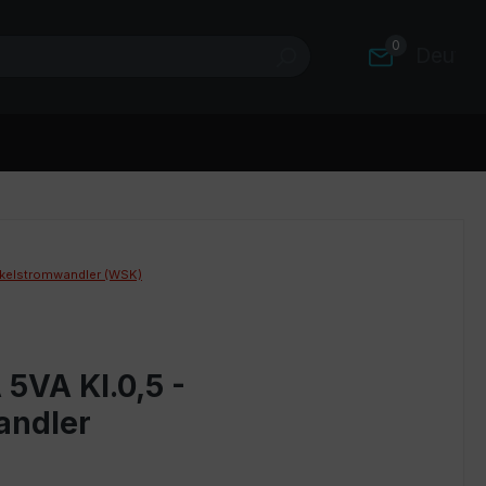
0
Deutsc
kelstromwandler (WSK)
5VA Kl.0,5 -
andler