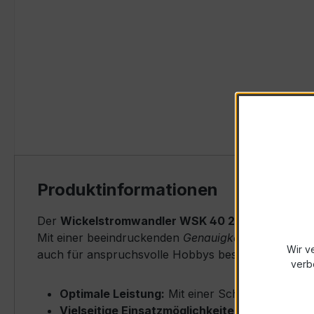
Produktinformationen
Der
Wickelstromwandler WSK 40 2,5/1A 5VA Kl.0
Mit einer beeindruckenden
Genauigkeitsklasse von 
Wir v
auch für anspruchsvolle Hobbys bestens geeignet is
verb
Optimale Leistung:
Mit einer Scheinleistung vo
Vielseitige Einsatzmöglichkeiten:
Der WSK Wick