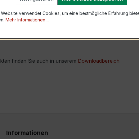
ms von 1 A passt er nahtlos in bestehende Installationen 
 Website verwendet Cookies, um eine bestmögliche Erfahrung biet
en.
Mehr Informationen ...
eit dieses Produkts überzeugen und verbessern Sie Ihre M
ukten finden Sie auch in unserem
Downloadbereich
Informationen