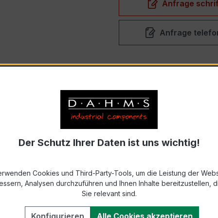
Anfrage schrif
Anfrage telefo
T
BESCHREIBUNG
Der Schutz Ihrer Daten ist uns wichtig!
,5
ist die ideale Lösung, wenn es um präzise Strommessunge
0,5
gewährleistet dieser Wandler ein hohes Maß an Präzisi
erwenden Cookies und Third-Party-Tools, um die Leistung der Webs
t.
essern, Analysen durchzuführen und Ihnen Inhalte bereitzustellen, di
Sie relevant sind.
n 5 VA und einem Primärstrom von 2,5 A erfüllt er höchst
elstromwandler eignet sich perfekt für den Einsatz in ve
Konfigurieren
Alle Cookies akzeptieren