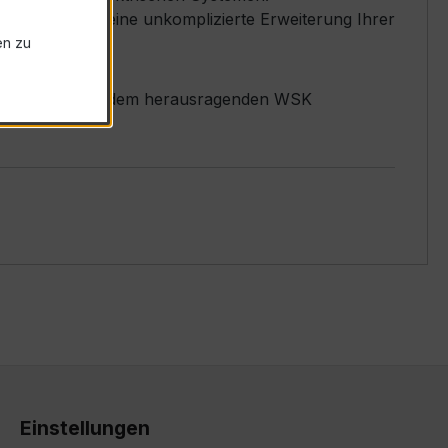
und sorgt für eine unkomplizierte Erweiterung Ihrer
en zu
esspräzision mit dem herausragenden WSK
Einstellungen