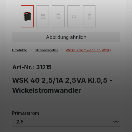
Abbildung ähnlich
Produkte
Stromwandler
Wickelstromwandler (WSK)
Art-Nr.: 31215
WSK 40 2,5/1A 2,5VA Kl.0,5 -
Wickelstromwandler
auswählen
Primärstrom