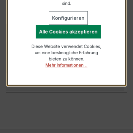
sind.
Konfigurieren
Alle Cookies akzeptieren
BESCHREIBUNG
Der Wickelstromwandler WSK 40 2,5/1A 2,5VA
Diese Website verwendet Cookies,
Kl.0,5 ist ein kompakter, hochpräziser
um eine bestmögliche Erfahrung
Niederspannungs-Messwandler der
bieten zu können.
bewährten…
Mehr
Mehr Informationen ...
TECHNISCHE DATEN