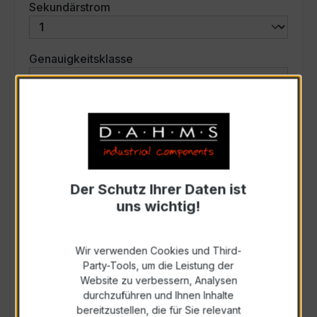
auswählen
Sekundärstrom
auswählen
Genauigkeitsklasse
auswählen
Scheinleistung (VA)
Auswahl zurücksetzen
Der Schutz Ihrer Daten ist
uns wichtig!
Art. Nr.:
31215
Wir verwenden Cookies und Third-
Anfrage schriftlich
Party-Tools, um die Leistung der
Website zu verbessern, Analysen
durchzuführen und Ihnen Inhalte
Als PDF exportieren
bereitzustellen, die für Sie relevant