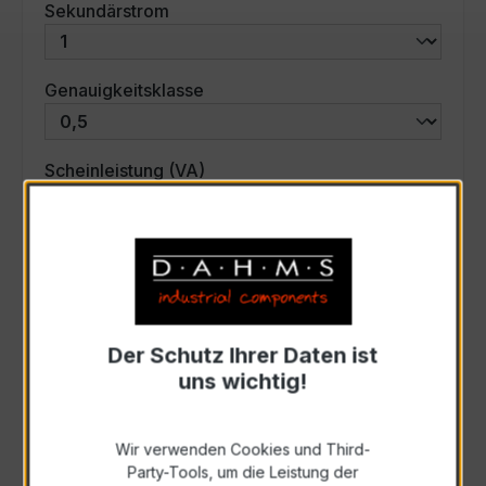
auswählen
Sekundärstrom
auswählen
Genauigkeitsklasse
auswählen
Scheinleistung (VA)
Auswahl zurücksetzen
Art. Nr.:
31217
Der Schutz Ihrer Daten ist
uns wichtig!
Anfrage schriftlich
Wir verwenden Cookies und Third-
Zur Sammelanfrage hinzufügen
Party-Tools, um die Leistung der