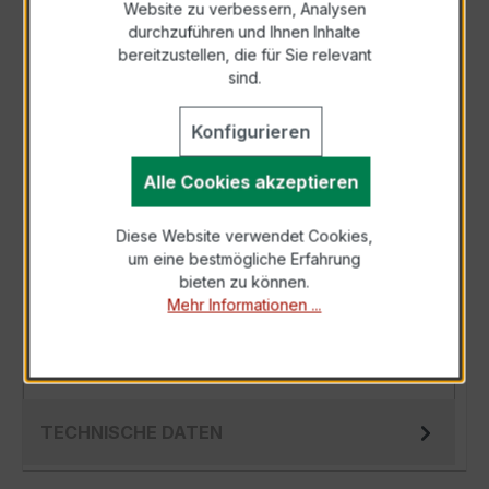
Website zu verbessern, Analysen
durchzuführen und Ihnen Inhalte
Anfrage telefonisch
bereitzustellen, die für Sie relevant
sind.
Als PDF exportieren
Konfigurieren
Alle Cookies akzeptieren
Diese Website verwendet Cookies,
BESCHREIBUNG
um eine bestmögliche Erfahrung
bieten zu können.
Der Wickelstromwandler WSK 40 2,5/1A 10VA
Mehr Informationen ...
Kl.0,5 ist ein kompakter, hochpräziser
Niederspannungs-Messwandler der bewährten
W…
Mehr
TECHNISCHE DATEN