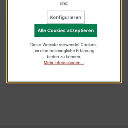
sind.
Konfigurieren
Alle Cookies akzeptieren
BESCHREIBUNG
Der Wickelstromwandler WSK 40 15/5 A 10 VA
Diese Website verwendet Cookies,
Kl. 0,5 ist ein kompakter, hochpräziser
um eine bestmögliche Erfahrung
Niederspannungs-Messwandler der
bieten zu können.
bewährten…
Mehr
Mehr Informationen ...
TECHNISCHE DATEN