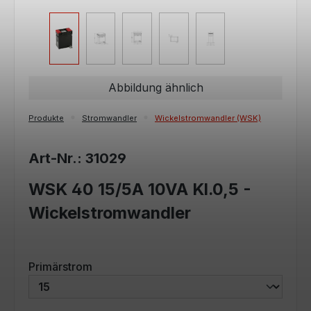
Abbildung ähnlich
Produkte
Stromwandler
Wickelstromwandler (WSK)
Art-Nr.: 31029
WSK 40 15/5A 10VA Kl.0,5 -
Wickelstromwandler
auswählen
Primärstrom