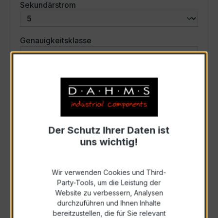
auswählen
Sekundärstrom
auswählen
Genauigkeitsklasse
auswählen
Scheinleistung (VA)
Auswahl zurücksetzen
Der Schutz Ihrer Daten ist
uns wichtig!
Art. Nr.:
31029
Wir verwenden Cookies und Third-
Anfrage schriftlich
Party-Tools, um die Leistung der
Website zu verbessern, Analysen
durchzuführen und Ihnen Inhalte
Als PDF exportieren
bereitzustellen, die für Sie relevant