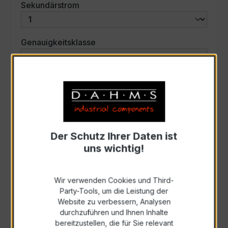
auswählen
Sekundärstrom
auswählen
Genauigkeitsklasse
auswählen
Scheinleistung (VA)
Auswahl zurücksetzen
Der Schutz Ihrer Daten ist
uns wichtig!
Art. Nr.:
31261
Wir verwenden Cookies und Third-
Anfrage schriftlich
Party-Tools, um die Leistung der
Website zu verbessern, Analysen
durchzuführen und Ihnen Inhalte
Als PDF exportieren
bereitzustellen, die für Sie relevant