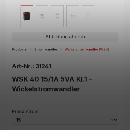
Abbildung ähnlich
Produkte
Stromwandler
Wickelstromwandler (WSK)
Art-Nr.: 31261
WSK 40 15/1A 5VA Kl.1 -
Wickelstromwandler
auswählen
Primärstrom