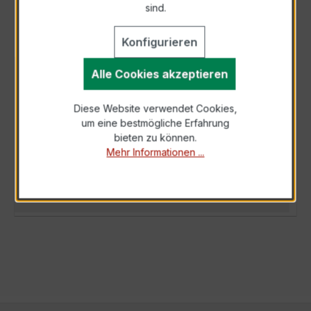
sind.
Konfigurieren
Alle Cookies akzeptieren
BESCHREIBUNG
Der WSK 40 15/1A 5VA Kl.1 ist ein kompakter,
Diese Website verwendet Cookies,
hochpräziser Wickelstromwandler der
um eine bestmögliche Erfahrung
bewährten WSK-Serie, speziell für den Einsa…
bieten zu können.
Mehr
Mehr Informationen ...
TECHNISCHE DATEN