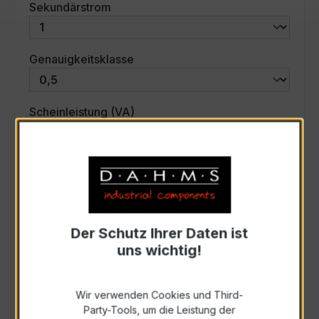
auswählen
Sekundärstrom
auswählen
Genauigkeitsklasse
auswählen
Scheinleistung (VA)
Auswahl zurücksetzen
Art. Nr.:
31228
Der Schutz Ihrer Daten ist
uns wichtig!
Anfrage schriftlich
Wir verwenden Cookies und Third-
Zur Sammelanfrage hinzufügen
Party-Tools, um die Leistung der