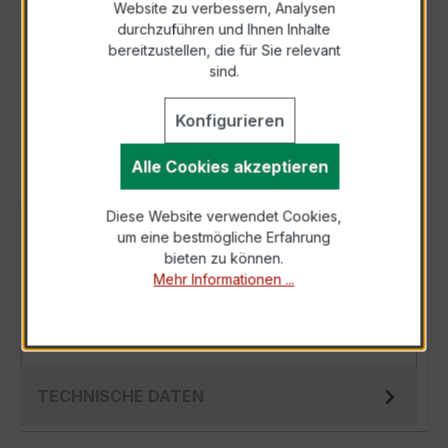
Website zu verbessern, Analysen
durchzuführen und Ihnen Inhalte
Anfrage telefonisch
bereitzustellen, die für Sie relevant
sind.
Als PDF exportieren
Konfigurieren
Alle Cookies akzeptieren
Diese Website verwendet Cookies,
BESCHREIBUNG
um eine bestmögliche Erfahrung
bieten zu können.
Der WSK 40 15/1A 5VA Kl.0,5 ist ein
Mehr Informationen ...
kompakter, hochpräziser Niederspannungs-
Wickelstromwandler der bewährten WSK-
Serie, spez…
Mehr
TECHNISCHE DATEN