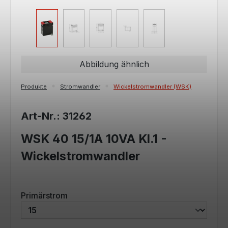
Abbildung ähnlich
Produkte
Stromwandler
Wickelstromwandler (WSK)
Art-Nr.: 31262
WSK 40 15/1A 10VA Kl.1 -
Wickelstromwandler
auswählen
Primärstrom