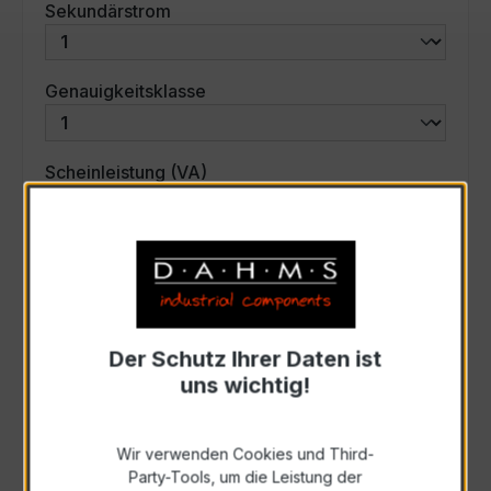
auswählen
Sekundärstrom
auswählen
Genauigkeitsklasse
auswählen
Scheinleistung (VA)
Auswahl zurücksetzen
Art. Nr.:
31262
Der Schutz Ihrer Daten ist
uns wichtig!
Anfrage schriftlich
Wir verwenden Cookies und Third-
Zur Sammelanfrage hinzufügen
Party-Tools, um die Leistung der