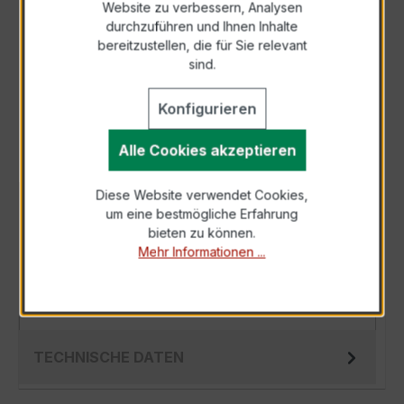
Website zu verbessern, Analysen
durchzuführen und Ihnen Inhalte
Anfrage telefonisch
bereitzustellen, die für Sie relevant
sind.
Als PDF exportieren
Konfigurieren
Alle Cookies akzeptieren
Diese Website verwendet Cookies,
BESCHREIBUNG
um eine bestmögliche Erfahrung
bieten zu können.
Der Wickelstromwandler WSK 40 15/1A 10VA
Mehr Informationen ...
Kl.1 ist ein kompakter, hochpräziser
Niederspannungs-Messwandler der bewährten
WSK-…
Mehr
TECHNISCHE DATEN