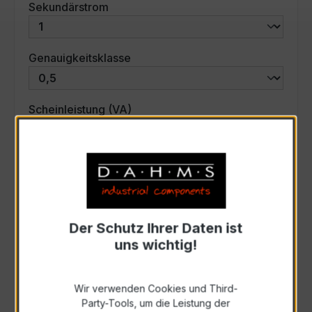
auswählen
Sekundärstrom
auswählen
Genauigkeitsklasse
auswählen
Scheinleistung (VA)
Auswahl zurücksetzen
Art. Nr.:
31229
Der Schutz Ihrer Daten ist
uns wichtig!
Anfrage schriftlich
Wir verwenden Cookies und Third-
Zur Sammelanfrage hinzufügen
Party-Tools, um die Leistung der