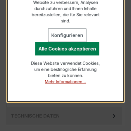
Website zu verbessern, Analysen
durchzuführen und Ihnen Inhalte
Anfrage telefonisch
bereitzustellen, die für Sie relevant
sind.
Als PDF exportieren
Konfigurieren
Alle Cookies akzeptieren
Diese Website verwendet Cookies,
BESCHREIBUNG
um eine bestmögliche Erfahrung
bieten zu können.
Der Wickelstromwandler WSK 40 15/1A 10VA
Mehr Informationen ...
Kl.0,5 ist ein kompakter, hochpräziser
Niederspannungs-Messwandler der bewährten
WS…
Mehr
TECHNISCHE DATEN