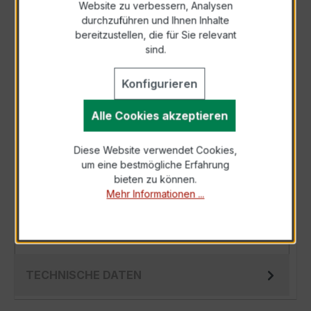
Website zu verbessern, Analysen
durchzuführen und Ihnen Inhalte
Anfrage telefonisch
bereitzustellen, die für Sie relevant
sind.
Als PDF exportieren
Konfigurieren
Alle Cookies akzeptieren
Diese Website verwendet Cookies,
BESCHREIBUNG
um eine bestmögliche Erfahrung
bieten zu können.
Der WSK 40 10/5A 5VA Kl.0,5 ist ein
Mehr Informationen ...
kompakter, hochpräziser Wickelstromwandler
der bewährten WSK-Serie, speziell für den
Ein…
Mehr
TECHNISCHE DATEN