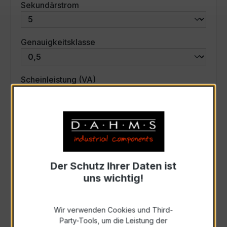
auswählen
Sekundärstrom
auswählen
Genauigkeitsklasse
auswählen
Scheinleistung (VA)
Auswahl zurücksetzen
Art. Nr.:
31024
Der Schutz Ihrer Daten ist
uns wichtig!
Anfrage schriftlich
Wir verwenden Cookies und Third-
Zur Sammelanfrage hinzufügen
Party-Tools, um die Leistung der