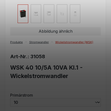
Abbildung ähnlich
Produkte
Stromwandler
Wickelstromwandler (WSK)
Art-Nr.: 31058
WSK 40 10/5A 10VA Kl.1 -
Wickelstromwandler
auswählen
Primärstrom