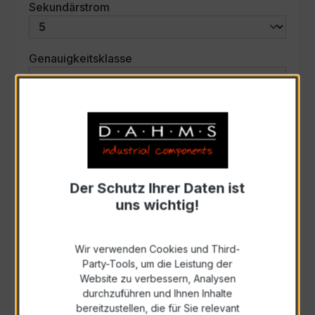
auswählen
Sekundärstrom
auswählen
Genauigkeitsklasse
auswählen
Scheinleistung (VA)
Auswahl zurücksetzen
Der Schutz Ihrer Daten ist
uns wichtig!
Art. Nr.:
31058
Wir verwenden Cookies und Third-
Anfrage schriftlich
Party-Tools, um die Leistung der
Website zu verbessern, Analysen
durchzuführen und Ihnen Inhalte
Als PDF exportieren
bereitzustellen, die für Sie relevant