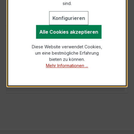
sind.
Konfigurieren
Alle Cookies akzeptieren
BESCHREIBUNG
Der Wickelstromwandler WSK 40 10/5A 10VA
Diese Website verwendet Cookies,
Kl.1 ist ein kompakter, hochpräziser
um eine bestmögliche Erfahrung
Niederspannungs-Messwandler der bewährten
bieten zu können.
WSK-…
Mehr
Mehr Informationen ...
TECHNISCHE DATEN