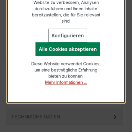
Website zu verbessern, Analysen
durchzuführen und Ihnen Inhalte
Anfrage telefonisch
bereitzustellen, die für Sie relevant
sind.
Als PDF exportieren
Konfigurieren
Alle Cookies akzeptieren
Diese Website verwendet Cookies,
BESCHREIBUNG
um eine bestmögliche Erfahrung
bieten zu können.
Der Wickelstromwandler WSK 40 1/1 A 2,5 VA
Mehr Informationen ...
Kl. 1 ist ein kompakter, hochpräziser
Niederspannungs-Messwandler der bewährten
W…
Mehr
TECHNISCHE DATEN