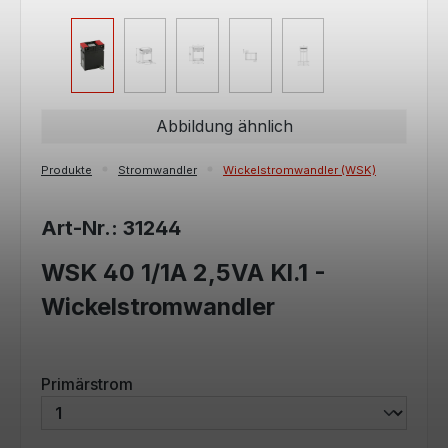
Abbildung ähnlich
Produkte
Stromwandler
Wickelstromwandler (WSK)
Art-Nr.: 31244
WSK 40 1/1A 2,5VA Kl.1 -
Wickelstromwandler
auswählen
Primärstrom