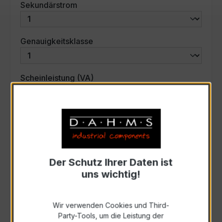
auswählen
Sekundärstrom
auswählen
Genauigkeitsklasse
auswählen
Scheinleistung (VA)
Auswahl zurücksetzen
Art. Nr.:
31244
Der Schutz Ihrer Daten ist
uns wichtig!
Anfrage schriftlich
Wir verwenden Cookies und Third-
Zur Sammelanfrage hinzufügen
Party-Tools, um die Leistung der